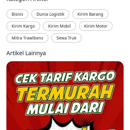
Bisnis
Dunia Logistik
Kirim Barang
Kirim Kargo
Kirim Mobil
Kirim Motor
Mitra Trawlbens
Sewa Truk
Artikel Lainnya