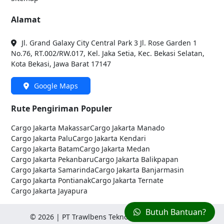
Alamat
Jl. Grand Galaxy City Central Park 3 Jl. Rose Garden 1
No.76, RT.002/RW.017, Kel. Jaka Setia, Kec. Bekasi Selatan,
Kota Bekasi, Jawa Barat 17147
Google Maps
Rute Pengiriman Populer
Cargo Jakarta
Makassar
Cargo Jakarta
Manado
Cargo Jakarta
Palu
Cargo Jakarta
Kendari
Cargo Jakarta
Batam
Cargo Jakarta
Medan
Cargo Jakarta
Pekanbaru
Cargo Jakarta
Balikpapan
Cargo Jakarta
Samarinda
Cargo Jakarta
Banjarmasin
Cargo Jakarta
Pontianak
Cargo Jakarta
Ternate
Cargo Jakarta
Jayapura
Butuh Bantuan?
©
2026
| PT Trawlbens Teknologi Anak Indonesia