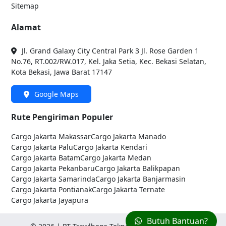
Sitemap
Alamat
Jl. Grand Galaxy City Central Park 3 Jl. Rose Garden 1
No.76, RT.002/RW.017, Kel. Jaka Setia, Kec. Bekasi Selatan,
Kota Bekasi, Jawa Barat 17147
Google Maps
Rute Pengiriman Populer
Cargo Jakarta
Makassar
Cargo Jakarta
Manado
Cargo Jakarta
Palu
Cargo Jakarta
Kendari
Cargo Jakarta
Batam
Cargo Jakarta
Medan
Cargo Jakarta
Pekanbaru
Cargo Jakarta
Balikpapan
Cargo Jakarta
Samarinda
Cargo Jakarta
Banjarmasin
Cargo Jakarta
Pontianak
Cargo Jakarta
Ternate
Cargo Jakarta
Jayapura
Butuh Bantuan?