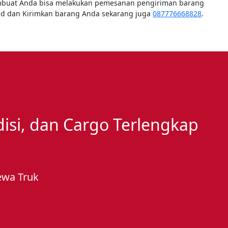
uat Anda bisa melakukan pemesanan pengiriman barang
ad dan Kirimkan barang Anda sekarang juga
087776668828
.
edisi, dan Cargo Terlengkap
ewa Truk