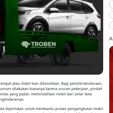
A
mpat atau mobil kian dibutuhkan. Bagi pemilik kendaraan,
n umum dilakukan biasanya karena urusan pekerjaan, pindah
ivitas yang padat, memindahkan mobil dari antar kota
ngendarainya.
kota diperlukan untuk membantu proses pengangkutan mobil