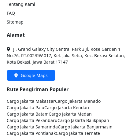
Tentang Kami
FAQ
Sitemap
Alamat
Jl. Grand Galaxy City Central Park 3 Jl. Rose Garden 1
No.76, RT.002/RW.017, Kel. Jaka Setia, Kec. Bekasi Selatan,
Kota Bekasi, Jawa Barat 17147
Google Maps
Rute Pengiriman Populer
Cargo Jakarta
Makassar
Cargo Jakarta
Manado
Cargo Jakarta
Palu
Cargo Jakarta
Kendari
Cargo Jakarta
Batam
Cargo Jakarta
Medan
Cargo Jakarta
Pekanbaru
Cargo Jakarta
Balikpapan
Cargo Jakarta
Samarinda
Cargo Jakarta
Banjarmasin
Cargo Jakarta
Pontianak
Cargo Jakarta
Ternate