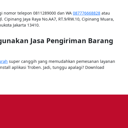
ngi nomor telepon 0811289000 dan WA
087776668828
atau
Jl. Cipinang Jaya Raya No.AA7, RT.9/RW.10, Cipinang Muara,
bukota Jakarta 13410.
unakan Jasa Pengiriman Barang
urah
super canggih yang memudahkan pemesanan layanan
stall aplikasi Troben. Jadi, tunggu apalagi? Download