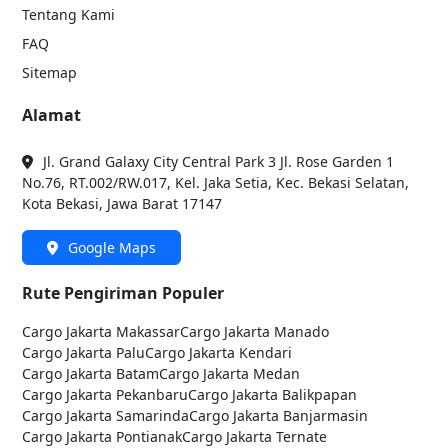
Tentang Kami
FAQ
Sitemap
Alamat
Jl. Grand Galaxy City Central Park 3 Jl. Rose Garden 1
No.76, RT.002/RW.017, Kel. Jaka Setia, Kec. Bekasi Selatan,
Kota Bekasi, Jawa Barat 17147
Google Maps
Rute Pengiriman Populer
Cargo Jakarta
Makassar
Cargo Jakarta
Manado
Cargo Jakarta
Palu
Cargo Jakarta
Kendari
Cargo Jakarta
Batam
Cargo Jakarta
Medan
Cargo Jakarta
Pekanbaru
Cargo Jakarta
Balikpapan
Cargo Jakarta
Samarinda
Cargo Jakarta
Banjarmasin
Cargo Jakarta
Pontianak
Cargo Jakarta
Ternate