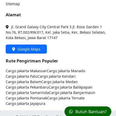
Sitemap
Alamat
Jl. Grand Galaxy City Central Park 3 Jl. Rose Garden 1
No.76, RT.002/RW.017, Kel. Jaka Setia, Kec. Bekasi Selatan,
Kota Bekasi, Jawa Barat 17147
Google Maps
Rute Pengiriman Populer
Cargo Jakarta
Makassar
Cargo Jakarta
Manado
Cargo Jakarta
Palu
Cargo Jakarta
Kendari
Cargo Jakarta
Batam
Cargo Jakarta
Medan
Cargo Jakarta
Pekanbaru
Cargo Jakarta
Balikpapan
Cargo Jakarta
Samarinda
Cargo Jakarta
Banjarmasin
Cargo Jakarta
Pontianak
Cargo Jakarta
Ternate
Cargo Jakarta
Jayapura
Butuh Bantuan?