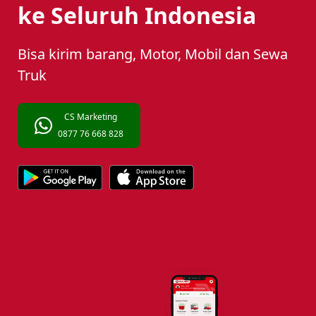
ke Seluruh Indonesia
Bisa kirim barang, Motor, Mobil dan Sewa
Truk
CS Marketing
0877 76 668 828