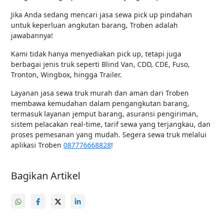
Jika Anda sedang mencari jasa sewa pick up pindahan
untuk keperluan angkutan barang, Troben adalah
jawabannya!
Kami tidak hanya menyediakan pick up, tetapi juga
berbagai jenis truk seperti Blind Van, CDD, CDE, Fuso,
Tronton, Wingbox, hingga Trailer.
Layanan jasa sewa truk murah dan aman dari Troben
membawa kemudahan dalam pengangkutan barang,
termasuk layanan jemput barang, asuransi pengiriman,
sistem pelacakan real-time, tarif sewa yang terjangkau, dan
proses pemesanan yang mudah. Segera sewa truk melalui
aplikasi Troben
087776668828
!
Bagikan Artikel