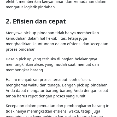
efektif, memberikan kenyamanan dan kemudahan dalam
mengatur logistik pindahan.
2. Efisien dan cepat
Menyewa pick up pindahan tidak hanya memberikan
kemudahan dalam hal fleksibilitas, tetapi juga
menghadirkan keuntungan dalam efisiensi dan kecepatan
proses pindahan.
Desain pick up yang terbuka di bagian belakangnya
memungkinkan akses yang mudah saat memuat dan
membongkar barang.
Hal ini menjadikan proses tersebut lebih efisien,
menghemat waktu dan tenaga. Dengan pick up pindahan,
Anda dapat mengatur barang-barang Anda dengan cepat
tanpa harus repot dengan proses yang rumit.
Kecepatan dalam pemuatan dan pembongkaran barang ini
tidak hanya meningkatkan efisiensi waktu, tetapi juga
meminimalkan kemungkinan kerusakan barang karena