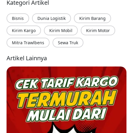
Kategori Artikel
Bisnis
Dunia Logistik
Kirim Barang
Kirim Kargo
Kirim Mobil
Kirim Motor
Mitra Trawlbens
Sewa Truk
Artikel Lainnya