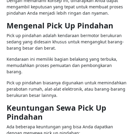
Dengan memahami konsep ini, diharapkan Anda dapat
mengambil keputusan yang tepat untuk membuat proses
pindahan Anda menjadi lebih ringan dan nyaman.
Mengenal Pick Up Pindahan
Pick up pindahan adalah kendaraan bermotor berukuran
sedang yang didesain khusus untuk mengangkut barang-
barang besar dan berat.
Kendaraan ini memiliki bagian belakang yang terbuka,
memudahkan proses pemuatan dan pembongkaran
barang.
Pick up pindahan biasanya digunakan untuk memindahkan
perabotan rumah, alat-alat elektronik, atau barang-barang
berukuran besar lainnya.
Keuntungan Sewa Pick Up
Pindahan
Ada beberapa keuntungan yang bisa Anda dapatkan
dengan menyewa pick up pindahan: