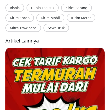
Bisnis
Dunia Logistik
Kirim Barang
Kirim Kargo
Kirim Mobil
Kirim Motor
Mitra Trawlbens
Sewa Truk
Artikel Lainnya