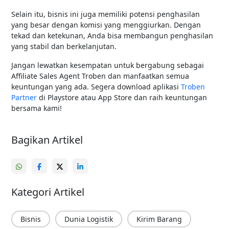
Selain itu, bisnis ini juga memiliki potensi penghasilan
yang besar dengan komisi yang menggiurkan. Dengan
tekad dan ketekunan, Anda bisa membangun penghasilan
yang stabil dan berkelanjutan.
Jangan lewatkan kesempatan untuk bergabung sebagai
Affiliate Sales Agent Troben dan manfaatkan semua
keuntungan yang ada. Segera download aplikasi
Troben
Partner
di Playstore atau App Store dan raih keuntungan
bersama kami!
Bagikan Artikel
Kategori Artikel
Bisnis
Dunia Logistik
Kirim Barang