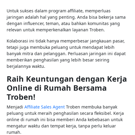
Untuk sukses dalam program affiliate, memperluas
jaringan adalah hal yang penting. Anda bisa bekerja sama
dengan influencer, teman, atau bahkan komunitas yang
relevan untuk memperkenalkan layanan Troben.
Kolaborasi ini tidak hanya memperbesar jangkauan pasar,
tetapi juga membuka peluang untuk mendapat lebih
banyak mitra dan pelanggan. Perluasan jaringan ini dapat
memberikan penghasilan yang lebih besar seiring
berjalannya waktu.
Raih Keuntungan dengan Kerja
Online di Rumah Bersama
Troben!
Menjadi
Affiliate Sales Agent
Troben membuka banyak
peluang untuk meraih penghasilan secara fleksibel. Kerja
online di rumah ini bisa memberi Anda kebebasan untuk
mengatur waktu dan tempat kerja, tanpa perlu keluar
rumah.