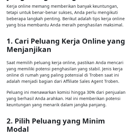
Kerja online memang memberikan banyak keuntungan,
tetapi untuk benar-benar sukses, Anda perlu mengikuti
beberapa langkah penting. Berikut adalah tips kerja online
yang bisa membantu Anda meraih penghasilan maksimal.
1. Cari Peluang Kerja Online yang
Menjanjikan
Saat memilih peluang kerja online, pastikan Anda mencari
yang memiliki potensi penghasilan yang stabil. Jenis kerja
online di rumah yang paling potensial di Troben saat ini
adalah menjadi bagian dari Affiliate Sales Agent Troben.
Peluang ini menawarkan komisi hingga 30% dari penjualan
yang berhasil Anda arahkan. Hal ini memberikan potensi
keuntungan yang menarik dalam jangka panjang.
2. Pilih Peluang yang Minim
Modal