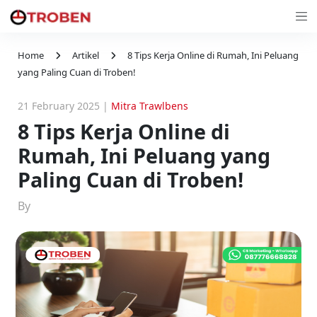
Home
Artikel
8 Tips Kerja Online di Rumah, Ini Peluang
yang Paling Cuan di Troben!
21 February 2025
|
Mitra Trawlbens
8 Tips Kerja Online di
Rumah, Ini Peluang yang
Paling Cuan di Troben!
By