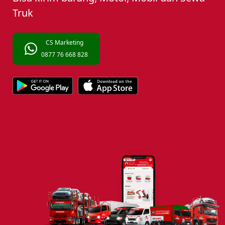
Truk
CS Marketing
0877 76 668 828