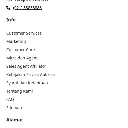
(021) 38838888
Info
Customer Services
Marketing
Customer Care
Mitra dan Agent
Sales Agent Affiliator
Kebijakan Privasi Aplikasi
Syarat dan Ketentuan
Tentang Kami
FAQ
Sitemap
Alamat