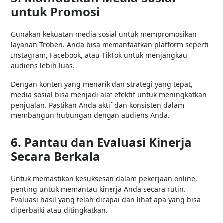
untuk Promosi
Gunakan kekuatan media sosial untuk mempromosikan
layanan Troben. Anda bisa memanfaatkan platform seperti
Instagram, Facebook, atau TikTok untuk menjangkau
audiens lebih luas.
Dengan konten yang menarik dan strategi yang tepat,
media sosial bisa menjadi alat efektif untuk meningkatkan
penjualan. Pastikan Anda aktif dan konsisten dalam
membangun hubungan dengan audiens Anda.
6. Pantau dan Evaluasi Kinerja
Secara Berkala
Untuk memastikan kesuksesan dalam pekerjaan online,
penting untuk memantau kinerja Anda secara rutin.
Evaluasi hasil yang telah dicapai dan lihat apa yang bisa
diperbaiki atau ditingkatkan.