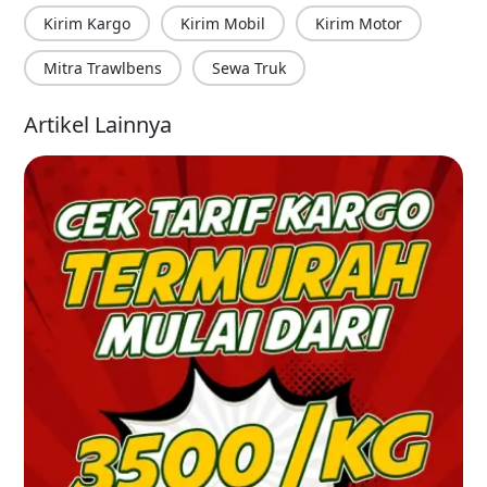
Kirim Kargo
Kirim Mobil
Kirim Motor
Mitra Trawlbens
Sewa Truk
Artikel Lainnya