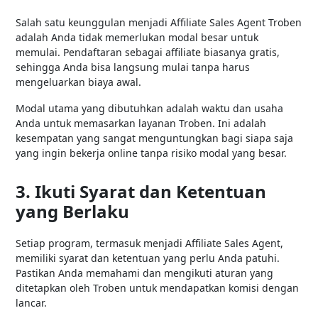
Salah satu keunggulan menjadi Affiliate Sales Agent Troben
adalah Anda tidak memerlukan modal besar untuk
memulai. Pendaftaran sebagai affiliate biasanya gratis,
sehingga Anda bisa langsung mulai tanpa harus
mengeluarkan biaya awal.
Modal utama yang dibutuhkan adalah waktu dan usaha
Anda untuk memasarkan layanan Troben. Ini adalah
kesempatan yang sangat menguntungkan bagi siapa saja
yang ingin bekerja online tanpa risiko modal yang besar.
3. Ikuti Syarat dan Ketentuan
yang Berlaku
Setiap program, termasuk menjadi Affiliate Sales Agent,
memiliki syarat dan ketentuan yang perlu Anda patuhi.
Pastikan Anda memahami dan mengikuti aturan yang
ditetapkan oleh Troben untuk mendapatkan komisi dengan
lancar.