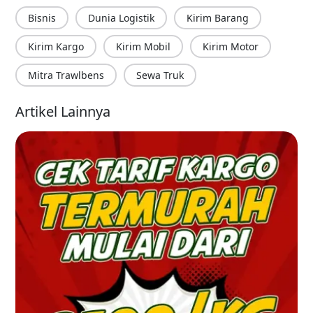
Bisnis
Dunia Logistik
Kirim Barang
Kirim Kargo
Kirim Mobil
Kirim Motor
Mitra Trawlbens
Sewa Truk
Artikel Lainnya