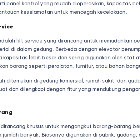
ti panel kontrol yang mudah dioperasikan, kapasitas b
antauan keselamatan untuk mencegah kecelakaan.
rvice
a adalah lift service yang dirancang untuk memudahkan 
rial di dalam gedung. Berbeda dengan elevator penumpa
i kapasitas lebih besar dan sering digunakan oleh staf 
an barang seperti peralatan, furnitur, atau bahan ban
udah ditemukan di gedung komersial, rumah sakit, dan gudan
kuat dan dilengkapi dengan fitur yang mendukung peng
arang
 dirancang khusus untuk mengangkut barang-barang ber
 jumlah banyak. Biasanya digunakan di pabrik, gudang, d