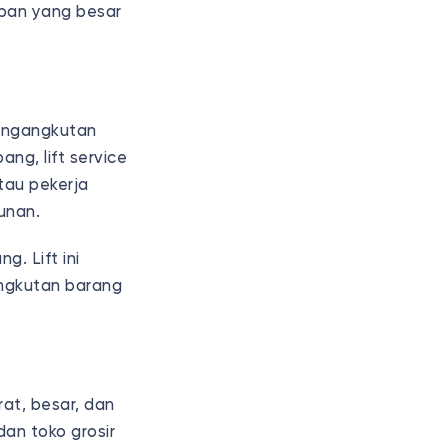
eban yang besar
pengangkutan
ng, lift service
atau pekerja
gunan.
g. Lift ini
angkutan barang
at, besar, dan
an toko grosir