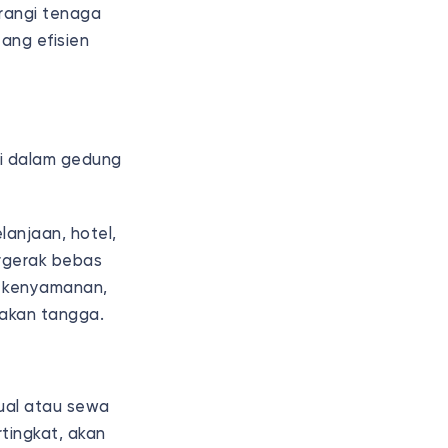
rangi tenaga
ang efisien
di dalam gedung
lanjaan, hotel,
rgerak bebas
n kenyamanan,
nakan tangga.
jual atau sewa
rtingkat, akan