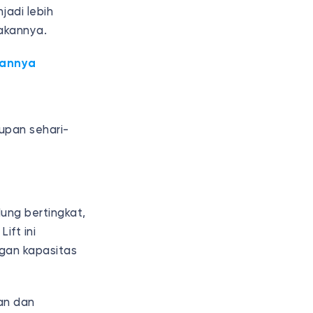
jadi lebih
akannya.
iannya
dupan sehari-
ung bertingkat,
ift ini
ngan kapasitas
an dan