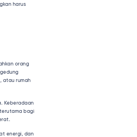
ngkan harus
dahkan orang
i gedung
, atau rumah
a. Keberadaan
 terutama bagi
erat.
at energi, dan