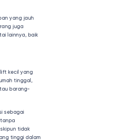
eban yang jauh
arang juga
i lainnya, baik
ift kecil yang
umah tinggal,
atau barang-
si sebagai
 tanpa
kipun tidak
ang tinggi dalam