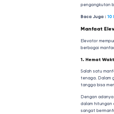
pengangkutan b
Baca Juga :
10
Manfaat Ele
Elevator mempun
berbagai manfaat
1. Hemat Wak
Salah satu manf
tenaga. Dalam g
tangga bisa me
Dengan adanya l
dalam hitungan 
sangat bermanfa