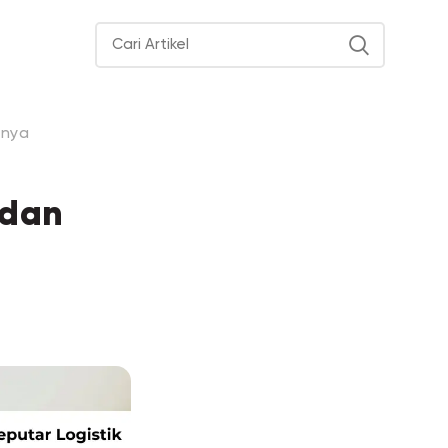
tnya
 dan