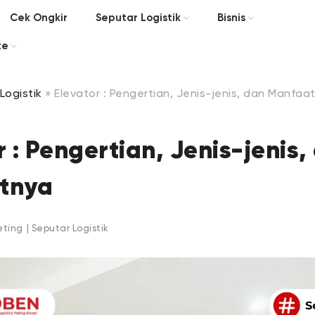
Cek Ongkir
Seputar Logistik
Bisnis
te
Logistik
»
Elevator : Pengertian, Jenis-jenis, dan Manfaa
r : Pengertian, Jenis-jenis,
tnya
eting
|
Seputar Logistik