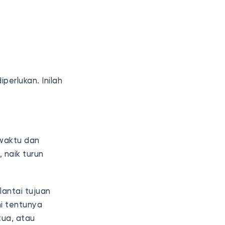
erlukan. Inilah
 waktu dan
 naik turun
antai tujuan
ni tentunya
tua, atau