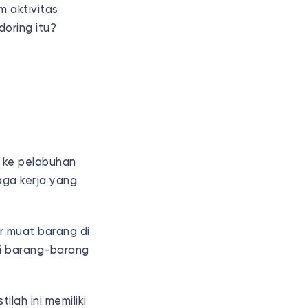
m aktivitas
oring itu?
 ke pelabuhan
aga kerja yang
r muat barang di
ni barang-barang
ilah ini memiliki