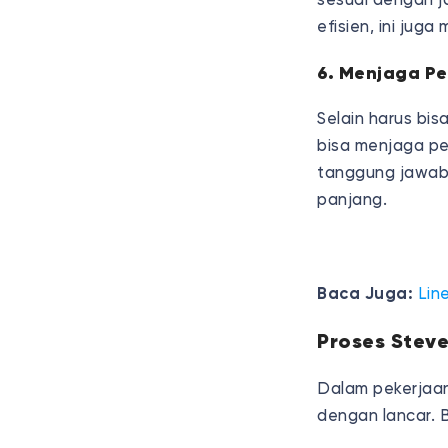
sesuai dengan j
efisien, ini jug
6. Menjaga P
Selain harus bi
bisa menjaga pe
tanggung jawab
panjang.
Baca Juga:
Lin
Proses Stev
Dalam pekerjaan
dengan lancar. 