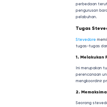
perbedaan teru
pengurusan bara
pelabuhan.
Tugas Steve
Stevedore
memil
tugas-tugas dar
1. Melakukan
Ini merupakan t
perencanaan unt
mengkoordinir pr
2. Memaksima
Seorang stevedo