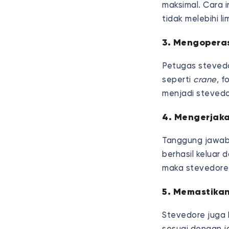
maksimal. Cara 
tidak melebihi l
3. Mengopera
Petugas steved
seperti
crane
, f
menjadi steved
4. Mengerjaka
Tanggung jawab
berhasil keluar 
maka stevedore 
5. Memastika
Stevedore juga 