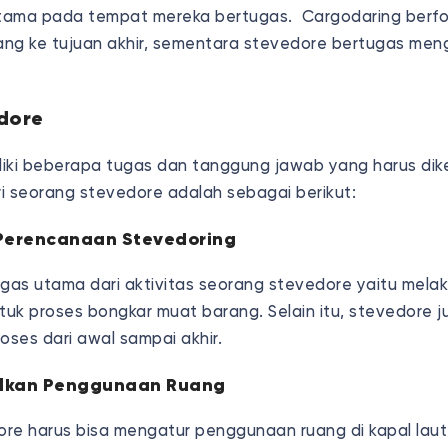
tama pada tempat mereka bertugas. Cargodaring berf
ng ke tujuan akhir, sementara stevedore bertugas meng
dore
iki beberapa tugas dan tanggung jawab yang harus dik
i seorang stevedore adalah sebagai berikut:
 Perencanaan Stevedoring
ugas utama dari aktivitas seorang stevedore yaitu mela
uk proses bongkar muat barang. Selain itu, stevedore j
oses dari awal sampai akhir.
lkan Penggunaan Ruang
re harus bisa mengatur penggunaan ruang di kapal laut 