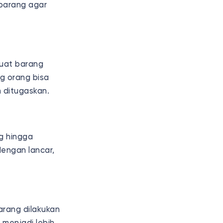
 barang agar
uat barang
ang orang bisa
 ditugaskan.
g hingga
dengan lancar,
arang dilakukan