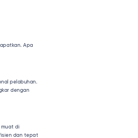
dapatkan. Apa
onal pelabuhan.
ngkar dengan
 muat di
isien dan tepat