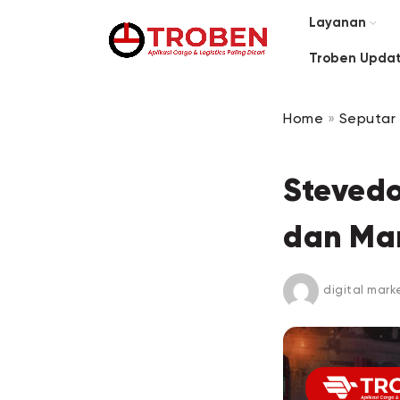
Layanan
Troben Upda
Home
»
Seputar 
Stevedo
dan Ma
digital mark