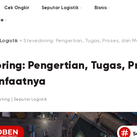
Cek Ongkir
Seputar Logistik
Bisnis
te
Logistik
»
Stevedoring: Pengertian, Tugas, Proses, dan 
ring: Pengertian, Tugas, P
nfaatnya
eting
|
Seputar Logistik