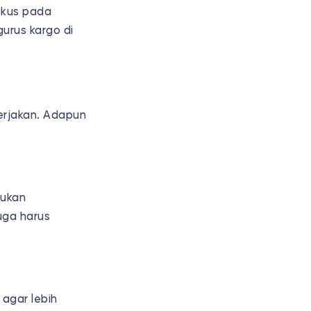
okus pada
urus kargo di
erjakan. Adapun
kukan
uga harus
agar lebih