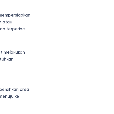
 mempersiapkan
n atau
n terperinci.
at melakukan
utuhkan
bersihkan area
 menuju ke