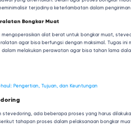
adwal yang ditentukan. Selain agar proses bongkar muat
a meminimalisir terjadinya keterlambatan dalam pengirima
eralatan Bongkar Muat
sa mengoperasikan alat berat untuk bongkar muat, steve
ralatan agar bisa berfungsi dengan maksimal. Tugas ini
 dalam melakukan perawatan agar bisa tahan lama dal
ehaul: Pengertian, Tujuan, dan Keuntungan
edoring
 stevedoring, ada beberapa proses yang harus dilakuka
Berikut tahapan proses dalam pelaksanaan bongkar mua