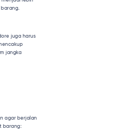
 menjadi lebih
n barang.
dore juga harus
 mencakup
am jangka
n agar berjalan
t barang: