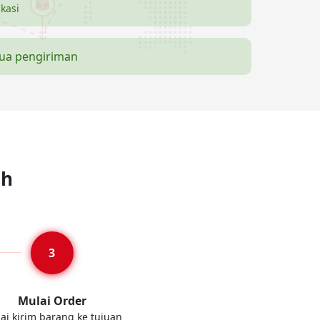
ikasi
mua pengiriman
ah
Mulai Order
ai kirim barang ke tujuan