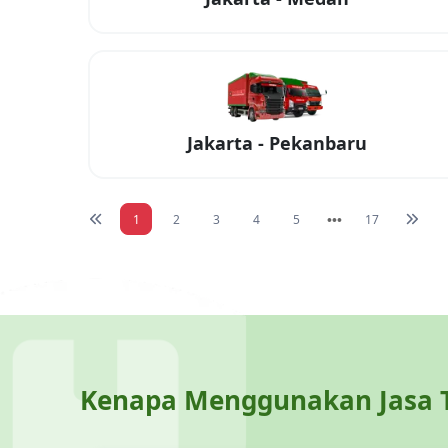
Jakarta
-
Pekanbaru
1
2
3
4
5
17
Kenapa Menggunakan Jasa T