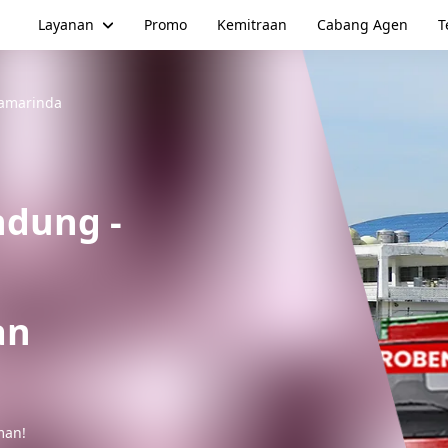
Layanan
Promo
Kemitraan
Cabang Agen
T
amarinda
ndung
-
an
man!