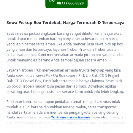
08777 666 8828
Sewa Pickup Box Terdekat, Harga Termurah & Terpercaya
Saat ini sewa pickup angkutan barang sangat dibutuhkan masyarakat
untuk dapat mengirimkan barang banyak serta besar dengan harga
yang lebih hemat serta aman. Jika Anda mencari jasa sewa pick up box
yang aman dan terpercaya, layanan Troben Truk dari Troben adalah
pilihan yang tepat. Kami menyediakan armada pickup box yang handal
untuk mengangkut barang Anda sampai tujuan secara aman.
Layanan Troben Truk menyediakan armada truk terlengkap yang bisa
Anda sewa selain sewa Pick Up Box seperti Pick Up Bak, CDD Engkel
Bak, CDD Engkel Box, Fuso Bak serta masih banyak lainnya. Sewa pick
up box di Troben mudah bisa pesan dari aplikasi. Download aplikasi
sekarang atau hubungi customer service kami untuk info lebih lengkap.
Pindahan kontrakan ataupun pindahan rumah menjadi aktivitas tidak
mudah. Hal ini karena dibutuhkan tenaga, waktu, serta transportasi
handal serta aman dalam membantu pengangkutan barang-barang
Anda. menggunakan sewa
Truk angkutan barang
menjadi salah satu
opsi hemat buat Anda yang ingin mengirimkan barang-barang tersebut.