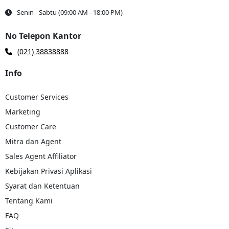
pengiriman yang luas, Kami mampu menjangkau setiap sudut
Senin - Sabtu (09:00 AM - 18:00 PM)
negeri termasuk rute Bandung - Palangka Raya. Tak peduli di
mana Anda berada, Anda dapat mengandalkan kami untuk
mengirimkan barang dari Bandung ke Palangka Raya dan
No Telepon Kantor
destinasi lainnya di di seluruh Indonesia.
(021) 38838888
Jaminan Barang Aman Sampai Tujuan
: Keamanan barang
pelanggan adalah prioritas utama kami. Kami menjamin bahwa
Info
barang kiriman Anda akan sampai ke kota Palangka Raya dengan
selamat dan tanpa kerusakan. Dengan menggunakan layanan
asuransi terpercaya, Anda bisa lebih tenang selama proses
Customer Services
pengiriman.
Marketing
Pengiriman Paket Mudah dalam 1 Aplikasi
: Kami
Customer Care
menyederhanakan proses pengiriman barang dengan
menyediakan aplikasi logistik dan pengiriman barang. Mulai dari
Mitra dan Agent
pemesanan hingga pelacakan resi pengiriman, semuanya dapat
Sales Agent Affiliator
dilakukan melalui satu aplikasi. Hal ini akan memudahkan Anda
untuk mengatur serta mengawasi pengiriman barang secara
Kebijakan Privasi Aplikasi
efisien.
Syarat dan Ketentuan
Seluruh
pengiriman barang dari Bandung menuju Palangka Raya
Tentang Kami
akan dijemput langsung serta dikirimkan via laut dengan armada
kapal.
Hal ini tentunya jauh lebih murah dibandingkan dengan armada
FAQ
lainnya. Jadi tunggu apa lagi? Segera unduh dan install aplikasi Troben