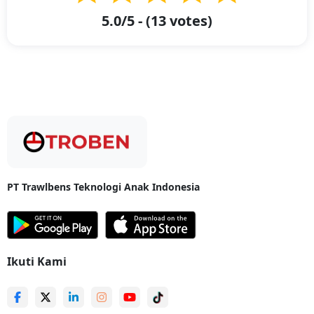
Palangka Raya di Troben? -
Troben sebagai solusi terbaik untuk
5.0
/5 - (
13
votes)
pengiriman barang serta
ekspedisi Bandung Palangka Raya
menawarkan berbagai keunggulan yang memudahkan dan
menguntungkan bagi para penggunanya. Dengan komitmen untuk
menyediakan layanan
ekspedisi Bandung Palangka Raya yang
murah, aman, mudah
. Kami siap menjadi mitra terbaik Anda dalam
urusan
pengiriman barang dan cargo
. Berikut ini adalah beberapa
keunggulan utama yang ditawarkan oleh
ekspedisi Bandung
Palangka Raya Troben
:
Kirim Minimal Hanya 20 Kg
: Anda tak perlu lagi khawatir
dengan jumlah minimal pengiriman cargo yang tinggi. Karena
Anda bisa mengirimkan barang dan cargo dengan aman, bahkan
jika beratnya hanya 20 kg saja. Fleksibilitas ini memastikan bahwa
setiap pengguna dapat memanfaatkan
layanan
PT Trawlbens Teknologi Anak Indonesia
ekspedisi Bandung Palangka Raya Troben
.
Layanan Pick Up Door to Door
: Kami memahami betapa
berharganya waktu dan kenyamanan pelanggan. Oleh karena itu
kami menyediakan layanan penjemputan dan pengantaran
barang atau cargo langsung ke lokasi Anda. Hal ini akan
Ikuti Kami
memudahkan Anda untuk
mengirim barang dari Bandung ke
Palangka Raya
tanpa harus meninggalkan rumah atau kantor.
Jangkauan Terluas Se-Indonesia
: Melalui jaringan logistik