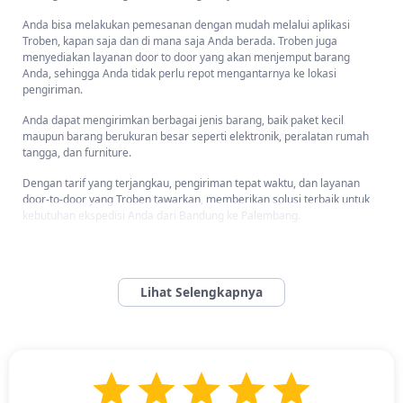
Anda bisa melakukan pemesanan dengan mudah melalui aplikasi
Troben, kapan saja dan di mana saja Anda berada. Troben juga
menyediakan layanan door to door yang akan menjemput barang
Anda, sehingga Anda tidak perlu repot mengantarnya ke lokasi
pengiriman.
Anda dapat mengirimkan berbagai jenis barang, baik paket kecil
maupun barang berukuran besar seperti elektronik, peralatan rumah
tangga, dan furniture.
Dengan tarif yang terjangkau, pengiriman tepat waktu, dan layanan
door-to-door yang Troben tawarkan, memberikan solusi terbaik untuk
kebutuhan ekspedisi Anda dari Bandung ke Palembang.
Bagaimana Cara Mengirim Barang Dari Bandung Ke
Palembang Dan Kota/Kabupaten Di Sumatera Selatan?
Bagaimana Cara Mengirim Barang Dari Bandung Ke Palembang
Dan Kota/Kabupaten Di Sumatera Selatan? -
Pasti tenang jika
menggunakan jasa ekspedisi dari Bandung ke Palembang dengan
Troben. Karena Troben Cargo, layanan ekspedisi andalan dari Troben,
siap menerima pengiriman barang Anda.