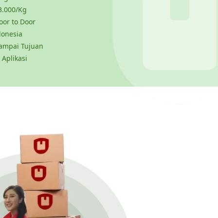
3.000/Kg
or to Door
donesia
ampai Tujuan
 Aplikasi