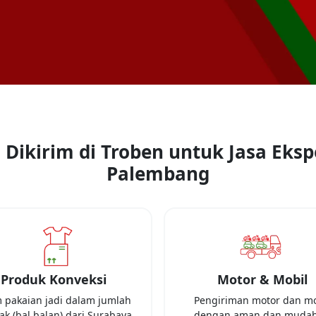
Dikirim di Troben untuk Jasa Ekspe
Palembang
Produk Konveksi
Motor & Mobil
m pakaian jadi dalam jumlah
Pengiriman motor dan mo
k (bal balan) dari
Surabaya
dengan aman dan mudah