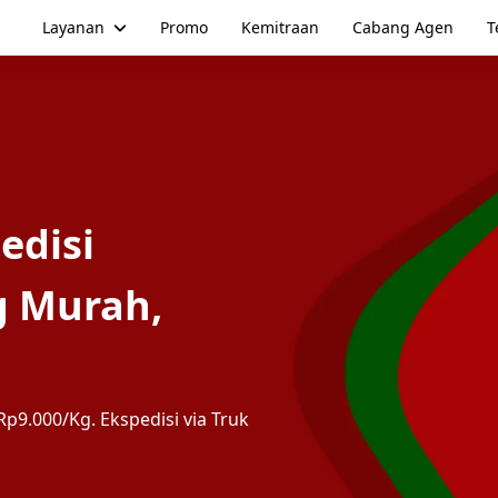
Layanan
Promo
Kemitraan
Cabang Agen
T
edisi
g Murah,
p9.000/Kg. Ekspedisi via Truk