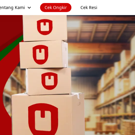
entang Kami
Cek Ongkir
Cek Resi