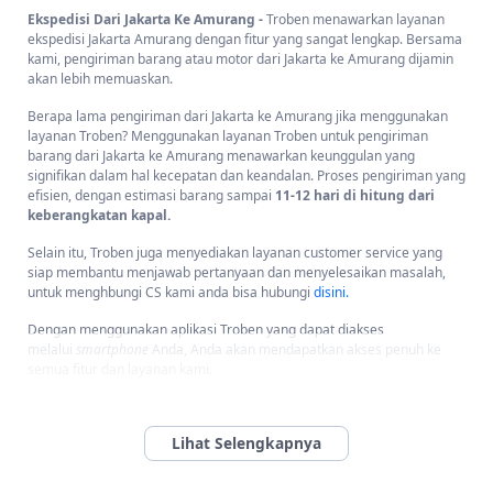
Ekspedisi Dari Jakarta Ke Amurang -
Troben menawarkan layanan
ekspedisi Jakarta Amurang dengan fitur yang sangat lengkap. Bersama
kami, pengiriman barang atau motor dari Jakarta ke Amurang dijamin
akan lebih memuaskan.
Berapa lama pengiriman dari Jakarta ke Amurang jika menggunakan
layanan Troben? Menggunakan layanan Troben untuk pengiriman
barang dari Jakarta ke Amurang menawarkan keunggulan yang
signifikan dalam hal kecepatan dan keandalan. Proses pengiriman yang
efisien, dengan estimasi barang sampai
11-12 hari di hitung dari
keberangkatan kapal.
Selain itu, Troben juga menyediakan layanan customer service yang
siap membantu menjawab pertanyaan dan menyelesaikan masalah,
untuk menghbungi CS kami anda bisa hubungi
disini.
Dengan menggunakan aplikasi Troben yang dapat diakses
melalui
smartphone
Anda, Anda akan mendapatkan akses penuh ke
semua fitur dan layanan kami.
Salah satu fitur unggulan kami adalah layanan door to door, dimana
kami akan menjemput barang ke lokasi Anda, dan segera
mengirimkannya ke lokasi tujuan pelanggan.
Cukup beritahu kami alamat penjemputan barang Anda, maka petugas