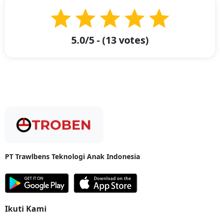
Belitung, Bangka Belitung?
Barang Apa Saja Yang Bisa Dikirimkan dari Jakarta ke Belitung,
Bangka Belitung? -
Belitung merupakan salah satu kabupaten yang
berada di Provinsi Bangka Belitung. Belitung terkenal dengan berbagai
5.0
/5 - (
13
votes)
tempat wisata seperti Pulau Batu Berlayar, Pulau Tanjung Pendam,
hingga Vihara Dewi Kwan Im.
Pulau Belitung ini juga makin terkenal karena tempat ini dijadikan lokasi
syuting untuk film Laskar Pelangi. Karena film ini, berbagai wisata di
Pulau Belitung jadi makin terkenal dan banyak dikunjungi wisatawan.
Untuk membantu pengiriman barang untuk kebutuhan pribadi atau
bisnis dari Jakarta ke Belitung, kami siap membantu pelanggan dengan
hadirnya layanan Troben Cargo. Beragam kategori yang bisa diangkut
meliputi:
Perlengkapan rumah tangga
PT Trawlbens Teknologi Anak Indonesia
Furniture berbahan kayu atau baja ringan
Mesin industri dan alat manufaktur
Ikuti Kami
Perangkat elektronik