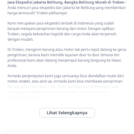
Jasa Ekspedisi Jakarta Belitung, Bangka Belitung Murah di Troben -
Anda mencari jasa ekspedisi dari Jakarta ke Belitung yang memberikan
harga termurah? Troben pilihannya!
Kami merupakan jasa ekspedisi terbaik di Indonesia yang sudah
banyak melayani pengiriman barang dan motor. Dengan aplikasi
Troben, segala kebutuhan logistik dan cargo Anda akan terpenuhi
dengan mudah.
Di Troben, mengirim barang atau motor tak perlu repot datang ke gerai
pengiriman, karena kami memiliki layanan door to door dimana tim
profesional kami akan datang menjemput barang langsung ke lokasi
Anda.
Armada penjemputan kami juga semuanya bisa diandalkan mulai dari
motor, engkel, atau pick up. Armada kami bisa membawa pengiriman
barang Anda mencapai 1 ton. Ingin mendapatkan ketenangan saat
barang dalam perjalanan? Maka Anda bisa memilih asuransi
terpercaya dari kami.
Rasakan segala kemudahan dalam mengirim barang bersama layanan
Troben Pack dari Troben sekarang!
Barang Apa Saja Yang Bisa Dikirimkan dari Jakarta ke