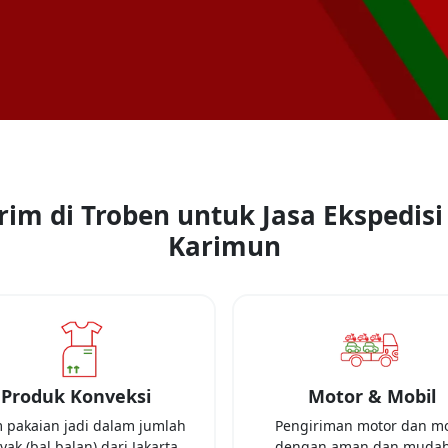
rim di Troben untuk Jasa Ekspedisi
Karimun
Produk Konveksi
Motor & Mobil
m pakaian jadi dalam jumlah
Pengiriman motor dan mo
yak (bal balan) dari
Jakarta
dengan aman dan mudah