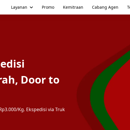
Layanan
Promo
Kemitraan
Cabang Agen
T
edisi
ah, Door to
p3.000/Kg. Ekspedisi via Truk