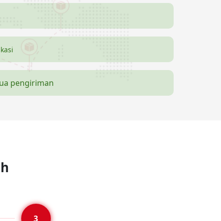
ikasi
mua pengiriman
ah