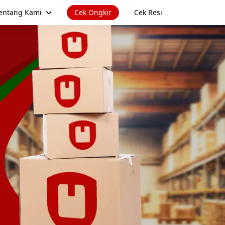
entang Kami
Cek Ongkir
Cek Resi