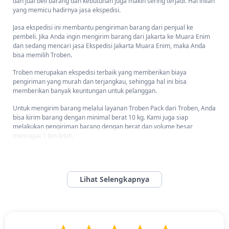
dan jual beli barang dan kebutuhan juga makin sering terjadi. Hal inilah
yang memicu hadirnya jasa ekspedisi.
Jasa ekspedisi ini membantu pengiriman barang dari penjual ke
pembeli. Jika Anda ingin mengirim barang dari Jakarta ke Muara Enim
dan sedang mencari jasa Ekspedisi Jakarta Muara Enim, maka Anda
bisa memilih Troben.
Troben merupakan ekspedisi terbaik yang memberikan biaya
pengiriman yang murah dan terjangkau, sehingga hal ini bisa
memberikan banyak keuntungan untuk pelanggan.
Untuk mengirim barang melalui layanan Troben Pack dari Troben, Anda
bisa kirim barang dengan minimal berat 10 kg. Kami juga siap
melakukan pengiriman barang dengan berat dan volume besar
mencapai 1 ton lebih.
Bagaimana Cara Mengirim Barang Atau Motor dari
Jakarta ke Muara Enim dan Kota/Kabupaten di Sumatera
Selatan?
Bagaimana Cara Mengirim Barang Atau Motor dari Jakarta ke
Muara Enim dan Kota/Kabupaten di Sumatera Selatan? -
Mengirim
barang melalui Troben dijamin mudah dan aman. Kami siap membantu
Anda melakukan pengiriman barang paket kecil hingga besar dengan