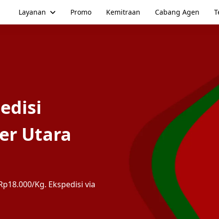
Layanan
Promo
Kemitraan
Cabang Agen
T
edisi
er Utara
p18.000/Kg. Ekspedisi via