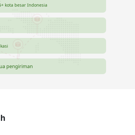
5+ kota besar Indonesia
ikasi
mua pengiriman
ah