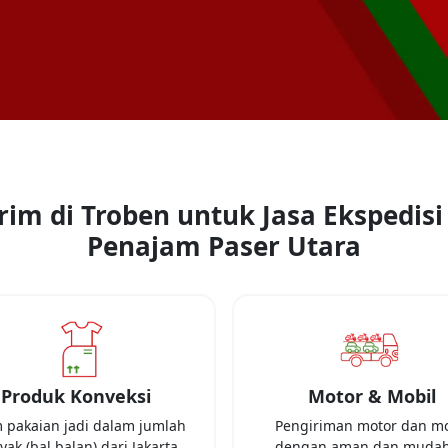
rim di Troben untuk Jasa Ekspedisi
Penajam Paser Utara
Produk Konveksi
Motor & Mobil
m pakaian jadi dalam jumlah
Pengiriman motor dan mo
yak (bal balan) dari
Jakarta
dengan aman dan mudah