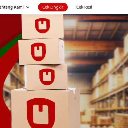
entang Kami
Cek Ongkir
Cek Resi