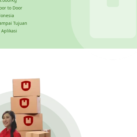
3.000/Kg
or to Door
donesia
ampai Tujuan
 Aplikasi