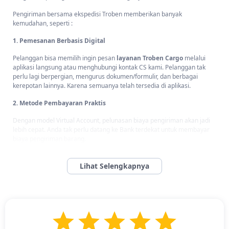
Pengiriman bersama ekspedisi Troben memberikan banyak
kemudahan, seperti :
1. Pemesanan Berbasis Digital
Pelanggan bisa memilih ingin pesan
layanan Troben Cargo
melalui
aplikasi langsung atau menghubungi kontak CS kami. Pelanggan tak
perlu lagi berpergian, mengurus dokumen/formulir, dan berbagai
kerepotan lainnya. Karena semuanya telah tersedia di aplikasi.
2. Metode Pembayaran Praktis
Dengan model Virtual Account, pelunasan biaya pengiriman akan jadi
lebih cepat. Anda tak perlu datang ke Bank terdekat untuk membayar
biaya pengiriman barang.
Berbagai layanan terbaik kami berikan kepada Anda untuk pengiriman
barang. Anda cukup menentukan rute pengiriman, misal dari Makassar
ke Batam dan mulai pemesanan dari aplikasi Troben atau
hubungi CS
kami
.
Bagaimana Cara Mengirim Barang dari Makassar ke
Batam dan Kota/Kabupaten di Kepulauan Riau?