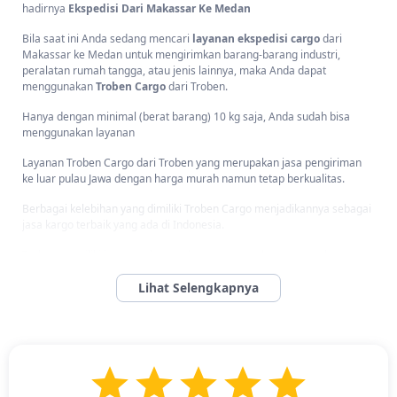
hadirnya
Ekspedisi Dari Makassar Ke Medan
Bila saat ini Anda sedang mencari
layanan ekspedisi cargo
dari
Makassar ke Medan untuk mengirimkan barang-barang industri,
peralatan rumah tangga, atau jenis lainnya, maka Anda dapat
menggunakan
Troben Cargo
dari Troben.
Hanya dengan minimal (berat barang) 10 kg saja, Anda sudah bisa
menggunakan layanan
Layanan Troben Cargo dari Troben yang merupakan jasa pengiriman
ke luar pulau Jawa dengan harga murah namun tetap berkualitas.
Berbagai kelebihan yang dimiliki Troben Cargo menjadikannya sebagai
jasa kargo terbaik yang ada di Indonesia.
Troben memiliki layanan
door to door
yang membuat para pelanggan
seperti Anda tidak harus mengantar barang ke lokasi Troben Cargo.
Karena tim kamilah yang akan menjemputnya.
Troben Cargo juga memiliki layanan asuransi yang dapat membuat
pengiriman barang Anda menjadi lebih aman., masalah tersebut
menjadi sirna.