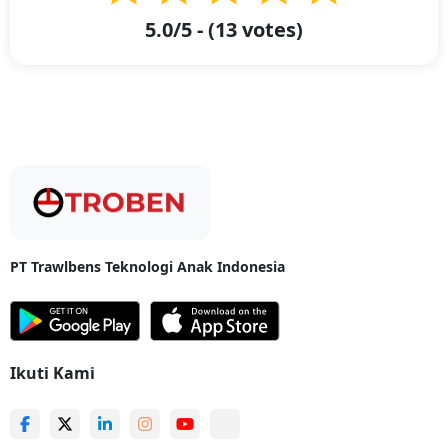
Troben hadir sebagai perusahaan yang menyediakan layanan jasa
pengiriman ekspedisi kargo dan logistik dengan ongkos kirim
5.0
/5 - (
13
votes)
terjangkau dan berbasis daring pertama di Indonesia. Troben hadir
dengan memiliki beberapa bentuk pelayanan seperti
Troben Cargo
.
Dengan layanan Troben Cargo, Anda dapat melakukan pengiriman
logistik atau kargo dengan mudah seperti pengiriman bahan baku,
barang mentah, dan barang setengah jadi. Selain itu, Anda memiliki
kesempatan untuk melakukan pengiriman barang dari Pekanbaru ke
Samarinda dengan estimasi sampai ke tujuan dalam 10 hingga 12 hari
sejak Kapal berangkat dengan jarak sejauh 3.330 km. Adapun biaya
pengiriman barang kargo dari Pekanbaru ke Samarinda seharga Rp
14.000/kg dengan berat minimal 10 kilogram.
Pengiriman Paket Murah Wrapper
PT Trawlbens Teknologi Anak Indonesia
Pengiriman Paket Murah Wrapper-
Saat ini, kita merasakan pesatnya
perkembangan teknologi. Salah satu hal yang sangat kita rasakan
adalah kemudahan dalam membeli barang-barang. Entah barang
tersebut merupakan barang untuk keperluan pribadi, bersama,
ataupun kesehatan. Sadar akan hal ini, para penjual membutuhkan
Ikuti Kami
sebuah produk yang dapat melindungi barangnya selama perjalanan.
Salah satu produk yang dapat melindungi barang selama ekspedisi
adalah
wrapper
.