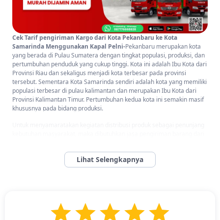
Cek Tarif pengiriman Kargo dari Kota Pekanbaru ke Kota
Samarinda Menggunakan Kapal Pelni-
Pekanbaru merupakan kota
yang berada di Pulau Sumatera dengan tingkat populasi, produksi, dan
pertumbuhan penduduk yang cukup tinggi. Kota ini adalah Ibu Kota dari
Provinsi Riau dan sekaligus menjadi kota terbesar pada provinsi
tersebut. Sementara Kota Samarinda sendiri adalah kota yang memiliki
populasi terbesar di pulau kalimantan dan merupakan Ibu Kota dari
Provinsi Kalimantan Timur. Pertumbuhan kedua kota ini semakin masif
khususnya pada bidang produksi.
Untuk menyamaratakan kegiatan distribusi produk sebagai penunjang
kebutuhan masyarakat, maka dibutuhkan jasa pengiriman barang dari
wilayah satu ke wilayah yang lainnya. Hal ini juga terjadi pada distribusi
barang dari Kota Pekanbaru ke Kota Samarinda dan begitu juga
sebaliknya. Kedua kota yang memiliki lokasi beda pulau ini
membutuhkan layanan pengiriman jalur laut. Diketahui, pengiriman
jalur laut merupakan moda transportasi pengiriman barang yang lebih
murah, kapasitas volume yang besar, fleksibilitas penerimaan barang,
dan menjangkau daerah lain yang sulit dijangkau oleh moda
transportasi pengiriman barang lainnya.