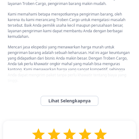
layanan Troben Cargo, pengiriman barang makin mudah.
Kami memahami betapa merepotkannya pengiriman barang, oleh
karena itu kami merancang Troben Cargo untuk mengatasi masalah
tersebut. Baik Anda pemilik usaha kecil maupun perusahaan besar,
layanan pengiriman kami dapat membantu Anda dengan berbagai
kemudahan.
Mencari jasa ekspedisi yang menawarkan harga murah untuk
pengiriman barang adalah sebuah keharusan. Hal ini agar keuntungan
yang didapatkan dari bisnis Anda makin besar. Dengan Troben Cargo,
Anda tak perlu khawatir ongkir mahal yang malah bisa menguras
kantong. Kami menawarkan harga yang sangat kompetitif, sehingga
Anda dapat mengirim paket tanpa perlu khawatir tentang biaya yang
tinggi.
Jangan biarkan pengiriman menjadi sumber masalah bagi bisnis Anda.
Pilih Troben Cargo dari Troben dan nikmati harga terjangkau, berbagai
pilihan transportasi, sistem pelacakan langsung, perlindungan
asuransi, dan tim ahli yang berdedikasi untuk kepuasan Anda.
Download aplikasi kami atau hubungi Customer Service untuk
kemudahan pengiriman barang!
Bagaimana Cara Mengirim Barang Dari Pontianak ke