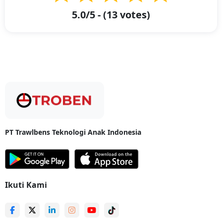
Ambon Dan Kota/Kabupaten Di Maluku?
5.0
/5 - (
13
votes)
Bagaimana Cara Mengirim Barang Dari Pontianak ke Ambon Dan
Kota/Kabupaten Di Maluku? -
Troben Cargo membuat batas dan
jarak bukan menjadi hambatan dan halangan dalam mengirimkan
barang dan kargo dari Pontianak ke Ambon. Troben memahami bahwa
pentingnya efisiensi dan pelayanan untuk mengirimkan barang dan
cargo. Maka dari itu, Troben Cargo menjadi layanan yang akan
mewujudkan hal tersebut.
Untuk Anda yang ingin mengirim barang dan kargo dari Pontianak ke
Ambon, Anda bisa mengirim barang hanya dengan minimal berat 10 kg
saja.
Troben Cargo juga melayani rute ke seluruh kota/kabupaten di Maluku,
PT Trawlbens Teknologi Anak Indonesia
seperti: Kabupaten Kepulauan Aru, Kabupaten Maluku Tengah, dan
masih banyak lagi.
Ketika Anda ingin melakukan pengiriman barang dengan Troben Cargo,
caranya pun sangat mudah. Anda perlu terlebih dahulu download
aplikasi Troben di Playstore atau Appstore dan memilih layanan Troben
Ikuti Kami
Cargo. Setelah itu, tulis alamat rute pengiriman dengan lengkap.
Jangan ragu untuk percayakan pengiriman barang bersama Troben
Cargo dari Troben dan rasakan banyak keuntungan saat melakukan