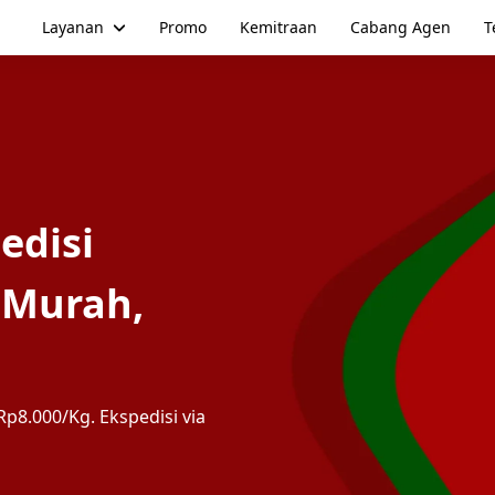
Layanan
Promo
Kemitraan
Cabang Agen
T
edisi
 Murah,
p8.000/Kg. Ekspedisi via