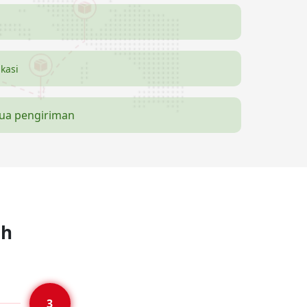
ikasi
mua pengiriman
ah