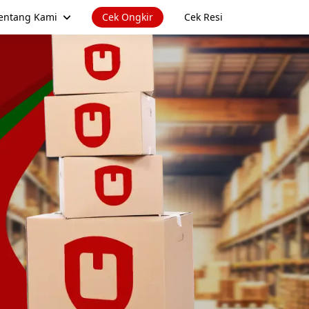
entang Kami
Cek Ongkir
Cek Resi