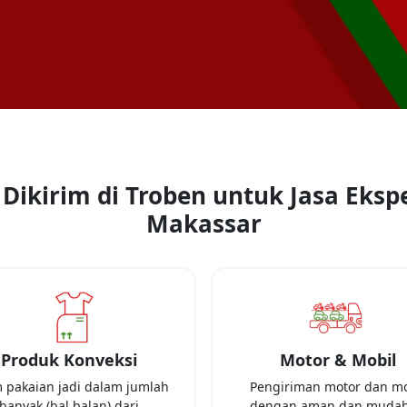
Dikirim di Troben untuk Jasa Ekspe
Makassar
Produk Konveksi
Motor & Mobil
m pakaian jadi dalam jumlah
Pengiriman motor dan mo
banyak (bal balan) dari
dengan aman dan mudah