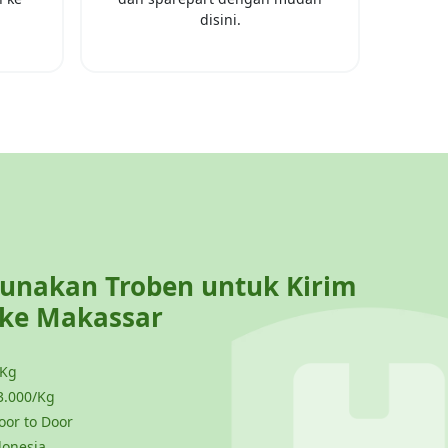
disini.
nakan Troben untuk Kirim
 ke
Makassar
 Kg
3.000/Kg
or to Door
donesia