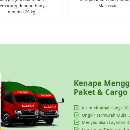
emarang
dengan hanya
Makassar
.
minimal
20 kg
.
Kenapa Menggu
Paket & Cargo
Kirim Minimal Hanya
20
Ongkir Termurah Mulai 
Menyediakan Layanan Do
Jangkauan Terluas di In