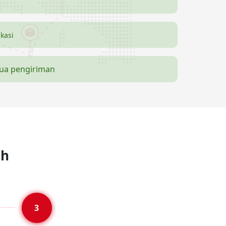
ikasi
mua pengiriman
ah