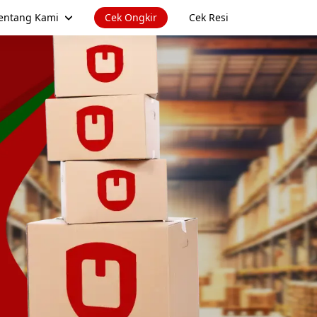
entang Kami
Cek Ongkir
Cek Resi