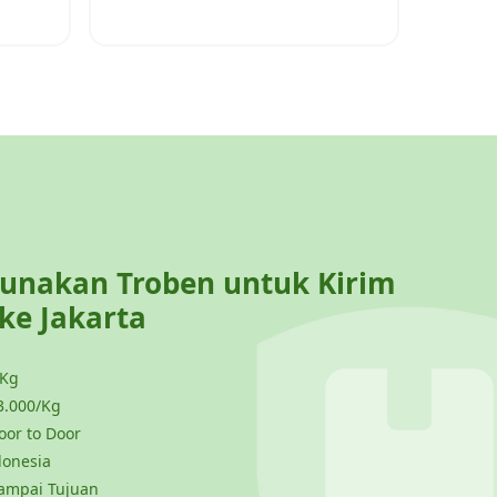
nakan Troben untuk Kirim
 ke
Jakarta
 Kg
3.000/Kg
or to Door
donesia
ampai Tujuan