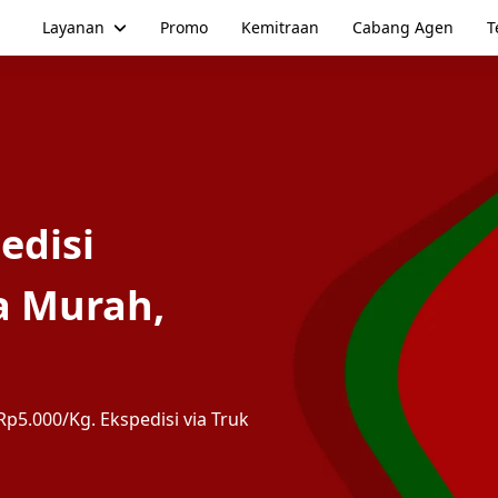
Layanan
Promo
Kemitraan
Cabang Agen
T
edisi
a Murah,
p5.000/Kg. Ekspedisi via Truk