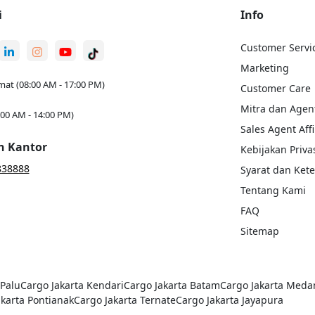
i
Info
Customer Servi
Marketing
mat (08:00 AM - 17:00 PM)
Customer Care
Mitra dan Agen
:00 AM - 14:00 PM)
Sales Agent Affi
n Kantor
Kebijakan Privas
838888
Syarat dan Ket
Tentang Kami
FAQ
Sitemap
Palu
Cargo Jakarta
Kendari
Cargo Jakarta
Batam
Cargo Jakarta
Meda
akarta
Pontianak
Cargo Jakarta
Ternate
Cargo Jakarta
Jayapura