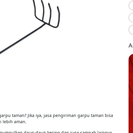
A
garpu taman? Jika iya, jasa pengiriman garpu taman bisa
 lebih aman.
engumpulkan daun-daun kering dan juga sampah lainnya