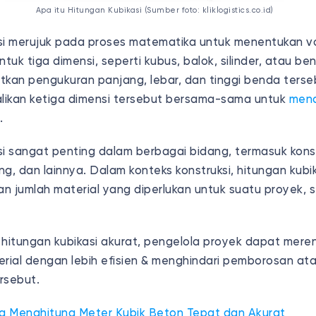
Apa itu Hitungan Kubikasi (Sumber foto: kliklogistics.co.id)
si merujuk pada proses matematika untuk menentukan v
uk tiga dimensi, seperti kubus, balok, silinder, atau ben
atkan pengukuran panjang, lebar, dan tinggi benda terse
ikan ketiga dimensi tersebut bersama-sama untuk
men
.
i sangat penting dalam berbagai bidang, termasuk konstru
g, dan lainnya. Dalam konteks konstruksi, hitungan kubi
n jumlah material yang diperlukan untuk suatu proyek, s
 hitungan kubikasi akurat, pengelola proyek dapat mer
ial dengan lebih efisien & menghindari pemborosan at
rsebut.
a Menghitung Meter Kubik Beton Tepat dan Akurat