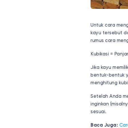
Untuk cara mengh
kayu tersebut d
rumus cara meng
Kubikasi = Panja
Jika kayu memil
bentuk-bentuk ya
menghitung kubi
Setelah Anda me
inginkan (misaln
sesuai.
Baca Juga:
Car