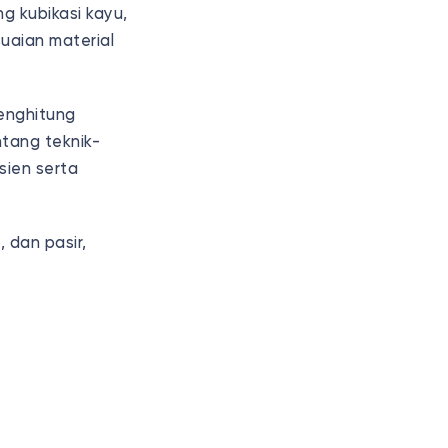
g kubikasi kayu,
uaian material
menghitung
tang teknik-
sien serta
, dan pasir,