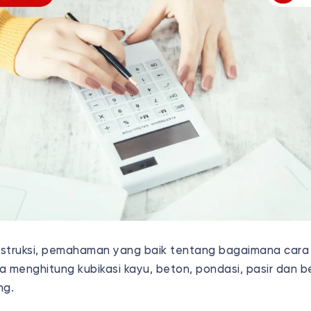
nstruksi, pemahaman yang baik tentang bagaimana cara
a menghitung kubikasi kayu, beton, pondasi, pasir dan b
ng.