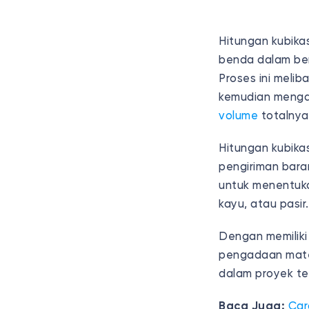
Hitungan kubika
benda dalam bent
Proses ini melib
kemudian mengal
volume
totalnya
Hitungan kubikas
pengiriman baran
untuk menentuka
kayu, atau pasir.
Dengan memiliki
pengadaan mater
dalam proyek te
Baca Juga:
Car