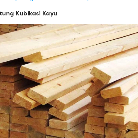
tung Kubikasi Kayu