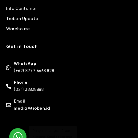
Info Container
Troben Update
Warehouse
Get in Touch
WhatsApp
(+62) 8777 6668 828
Phone
(021) 38838888
Email
media@troben.id
Punya pertanyaan?
Yuk
hubungi Kami sekarang