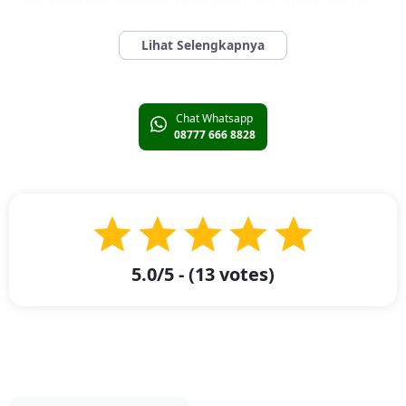
segera download saja Aplikasi Troben untuk memesan jasa sewa truk
Jakarta Serang dengan Armada terlengkap.
Pindahan Rumah Anti Boncos Menggunakan Sewa Pick
Up Jakarta Serang dari Troben
Pindahan Rumah Anti Boncos Menggunakan Sewa Pick Up Jakarta
Chat Whatsapp
Serang dari Troben -
Anda sedang mencari kendaraan pick-up untuk
08777 666 8828
membantu proses pindahan rumah dari Jakarta ke Serang? Tenang saja!
Troben siap memenuhi kebutuhan Anda dengan layanan sewa truk yang
dirancang khusus untuk keperluan tersebut.
Troben Truk menawarkan berbagai pilihan sewa truk yang bisa
disesuaikan dengan kebutuhan Anda. Dengan armada truk yang
lengkap, kami memastikan Anda dapat memilih kendaraan yang paling
sesuai untuk mempermudah proses pindahan rumah Anda.
5.0
/5 - (
13
votes)
Menggunakan layanan kami akan membuat proses pindahan Anda
menjadi lebih praktis dan teratur. Armada kami yang andal dan efisien
akan memastikan pengalaman pindahan Anda berjalan lancar dan
nyaman.
Dengan Troben, Anda akan merasakan pindahan yang lebih mudah dan
bebas stres. Kami berkomitmen untuk memberikan layanan terbaik agar
proses pindahan rumah Anda berjalan dengan sukses.