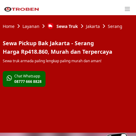
Home
Layanan
Sewa Truk
Jakarta
Serang
Sewa
Pickup Bak
Jakarta
-
Serang
Harga
Rp418.860
, Murah dan Terpercaya
Sewa truk armada paling lengkap paling murah dan aman!
Chat Whatsapp
08777 666 8828