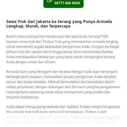
08777 666 8828
Sewa Truk dari Jakarta ke Serang yang Punya Armada
Lengkap, Murah, dan Terpercaya
Butuh solusi transportasi terpercaya dari Jakarta ke Serang? Pilih
layanan sewa truk dari Troben Truk yang menawarkan armada lengkap
untuk memenuhi segala kebutuhan pengiriman Anda. Dengan berbagai
pilihan truk dari ukuran kecil hingga besar, kami memastikan bahwa
Anda mendapatkan kendaraan yang tepat untuk mengangkut barang
Anda dengan aman dan efisien.
Armada kami yang beragam dan terawat dengan baik siap menangani
berbagai jenis muatan, memastikan proses pengiriman Anda berjalan
lancar dan tanpa kendala. Nikmati kemudahan dan keandalan dalam
setiap perjalanan, dengan dukungan dari tim kami yang berpengalaman.
Hubungi kami sekarang untuk solusi transportasi yang praktis dan
terjamin kualitasnya.
Anda dapat mengunjungi website dan Aplikasi Troben untuk mengetahui
list armada truk milik kami serta tarif penyewaan. Troben sudah
dipercaya oleh berbagai kalangan masyarakat sebagai
jasa penyewaan
truk
yang memiliki armada super lengkap dengan tarif terjangkau. yuk