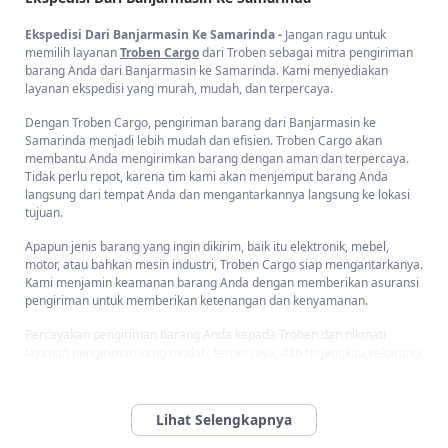
Ekspedisi Dari Banjarmasin Ke Samarinda -
Jangan ragu untuk
memilih layanan
Troben Cargo
dari Troben sebagai mitra pengiriman
barang Anda dari Banjarmasin ke Samarinda. Kami menyediakan
layanan ekspedisi yang murah, mudah, dan terpercaya.
Dengan Troben Cargo, pengiriman barang dari Banjarmasin ke
Samarinda menjadi lebih mudah dan efisien. Troben Cargo akan
membantu Anda mengirimkan barang dengan aman dan terpercaya.
Tidak perlu repot, karena tim kami akan menjemput barang Anda
langsung dari tempat Anda dan mengantarkannya langsung ke lokasi
tujuan.
Apapun jenis barang yang ingin dikirim, baik itu elektronik, mebel,
motor, atau bahkan mesin industri, Troben Cargo siap mengantarkanya.
Kami menjamin keamanan barang Anda dengan memberikan asuransi
pengiriman untuk memberikan ketenangan dan kenyamanan.
Percayakan pengiriman barang Anda kepada Troben dan nikmati
layanan pengiriman yang mudah, terpercaya, dan terjangkau sekarang!
Bagaimana Cara Mengirim Barang Dari Banjarmasin Ke
Samarinda Dan Kota/Kabupaten Di Kalimantan Timur?