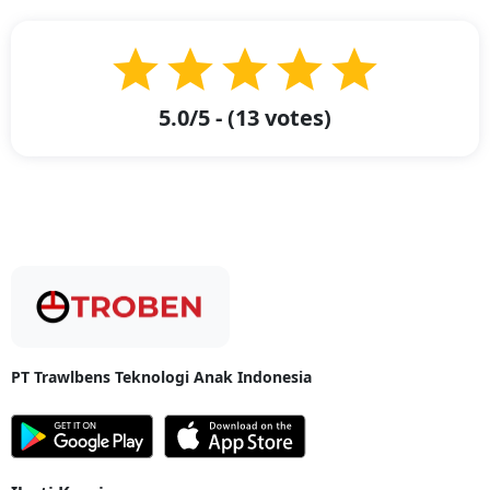
kota lain dibutuhkan jasa pengiriman. Maka, Troben hadir sebagai
solusi bagi Anda yang ingin mengirimkan barang-barang ke seluruh
wilayah Indonesia dengan tarif murah. Selain itu, Anda bisa
mengirimkan barang dari Jakarta ke seluruh kecamatan di Kabupaten
Kuantan Singingi dengan ongkos kirim yang murah.
5.0
/5 - (
13
votes)
Jasa Kirim Paket Batik Kuansing dari Kabupaten Kuantan Singingi,
Kec. Koto Taluk ke Jakarta
Kabupaten Kuantan Singingi memiliki suatu budaya yakni bernama
pacu jalur yang sudah mendunia. Berangkat dari hal tersebut, salah
satu pengrajin batik dari Kuantan Singingi yaitu Syura terinspirasi dari
budaya tersebut ke dalam motif batik yang elegan dan sangat indah
dengan nilai-nilai budaya yang tumbuh dan berkembang secara turun
temurun. Tentunya dengan adanya penemuan motif batik baru ini
menjadi andalan bagi pengrajin batik, bordir, tenun, souvenir, dan
lukisan yang bernilai tinggi. Jika Anda ingin membeli dan mengirimkan
salah satu jenis produk ini bisa menggunakan jasa layanan Troben
Cargo yang dapat menjangkau berbagai wilayah Indonesia.
PT Trawlbens Teknologi Anak Indonesia
Bagaimana Alur Pengiriman Barang dari Jakarta ke
Kabupaten Kuantan Singingi, Kec. Koto Taluk? Berikut
Penjelasan Singkatnya!