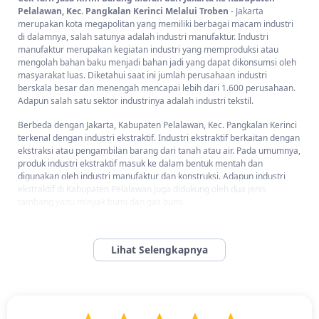
Pelalawan, Kec. Pangkalan Kerinci Melalui Troben
- Jakarta
merupakan kota megapolitan yang memiliki berbagai macam industri
di dalamnya, salah satunya adalah industri manufaktur. Industri
manufaktur merupakan kegiatan industri yang memproduksi atau
mengolah bahan baku menjadi bahan jadi yang dapat dikonsumsi oleh
masyarakat luas. Diketahui saat ini jumlah perusahaan industri
berskala besar dan menengah mencapai lebih dari 1.600 perusahaan.
Adapun salah satu sektor industrinya adalah industri tekstil.
Berbeda dengan Jakarta, Kabupaten Pelalawan, Kec. Pangkalan Kerinci
terkenal dengan industri ekstraktif. Industri ekstraktif berkaitan dengan
ekstraksi atau pengambilan barang dari tanah atau air. Pada umumnya,
produk industri ekstraktif masuk ke dalam bentuk mentah dan
digunakan oleh industri manufaktur dan konstruksi. Adapun industri
ekstraktif di Kabupaten Pelalawan juga didukung oleh dua jenis
tambang yaitu minyak bumi dan gas bumi.
Dengan produk yang dihasilkan dari masing-masing industri tersebut,
tentunya para pengusaha dan pebisnis membutuhkan jasa pengiriman
yang dapat mengirimkan barang hasil produksinya dengan murah dan
cepat. Oleh karena itu, Troben hadir untuk memudahkan para
pengusaha kecil hingga besar dalam mengirimkan hasil produknya ke
berbagai kota di Indonesia. Selain itu, Anda bisa mengirimkan barang
dari Jakarta ke Kabupaten Pelalawan, Kec. Pangkalan Kerinci dengan
ongkos kirim yang murah.