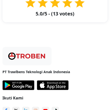
Jasa Kirim Paket Batik Bono dari Kabupaten Pelalawan, Kec.
Pangkalan Kerinci ke Jakarta
5.0
/5 - (
13
votes)
Pelalawan merupakan salah satu kabupaten yang memiliki batik
dengan ciri khas tersendiri, salah satunya adalah Batik Bono. Menurut
beberapa sumber, batik ini dibuat dengan kain batik cap dan tulis.
Konon katanya, penamaan Bono ini terinspirasi dengan fenomena alam
yang terjadi di Muara Sungai Kampar, Kabupaten Pelalawan, Provinsi
Riau. Jika Anda ingin membeli dan mengirimkan salah satu jenis produk
ini bisa menggunakan jasa layanan Troben Cargo dari Troben.
Bagaimana Alur Pengiriman Barang dari Jakarta ke
Kabupaten Pelalawan, Kec. Pangkalan Kerinci? Simak
Penjelasannya Sebagai Berikut!
PT Trawlbens Teknologi Anak Indonesia
Bagaimana Alur Pengiriman Barang dari Jakarta ke Kabupaten
Pelalawan, Kec. Pangkalan Kerinci? Simak Penjelasannya Sebagai
Berikut!
- Pengiriman cargo dari Jakarta ke Kabupaten Pelalawan, Kec.
Pangkalan Kerinci ditempuh via jalur darat menggunakan armada
pengiriman sesuai muatan barang. Dalam proses pengirimannya,
Ikuti Kami
barang kiriman Anda akan diangkut menggunakan truk trailer atau truk
yang disesuaikan dengan besaran muatan barang Anda. Kemudian truk
akan berangkat dari
outlet
atau mitra space Troben menuju
Mitra Pool