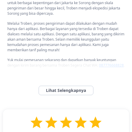
untuk berbagai kepentingan dari Jakarta ke Sorong dengan skala
pengiriman dari besar hingga kecil, Troben menjadi ekspedisi Jakarta
Sorong yang bisa dipercaya.
Melalui Troben, proses pengiriman dapat dilakukan dengan mudah
hanya dari aplikasi. Berbagai layanan yang tersedia di Troben dapat
diakses melalui satu aplikasi. Dengan satu aplikasi, barang yang dikirim
akan aman bersama Troben. Selain memiliki keunggulan yaitu
kemudahan proses pemesanan hanya dari aplikasi. Kami juga
memberikan tarif paling murah!
Yuk mulai pemesanan sekarang dan dapatkan banyak keuntungan
dengan kirim barang bersama Troben Segera Chat WA:
087776668828
.
Jasa Cargo dari Jakarta ke Sorong Min 10 Kg dan Bisa
Dijemput Harga Lebih Hemat
Jasa Cargo dari Jakarta ke Sorong Min 10 Kg dan Bisa Dijemput
Harga Lebih Hemat.
Anda bingung ingin melakukan pengiriman cargo
dari Jakarta ke Sorong tapi terkendala berat minimum? Sudah dicari-
cari tidak ada yang sesuai dengan isi kantong? Jangan khawatir, Troben
hadir dengan jasa pengiriman cargo yang mudah dan terjangkau, kami
menawarkan minimum berat sebuah kargo mencapai 10 kg.