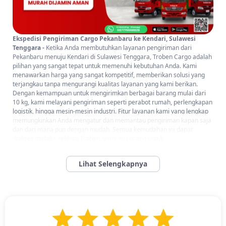
Ekspedisi Pengiriman Cargo Pekanbaru ke Kendari, Sulawesi
Tenggara -
Ketika Anda membutuhkan layanan pengiriman dari
Pekanbaru menuju Kendari di Sulawesi Tenggara, Troben Cargo adalah
pilihan yang sangat tepat untuk memenuhi kebutuhan Anda. Kami
menawarkan harga yang sangat kompetitif, memberikan solusi yang
terjangkau tanpa mengurangi kualitas layanan yang kami berikan.
Dengan kemampuan untuk mengirimkan berbagai barang mulai dari
10 kg, kami melayani pengiriman seperti perabot rumah, perlengkapan
logistik, hingga mesin-mesin industri. Fitur layanan kami yang lengkap
memungkinkan Anda mengatur dan memantau pengiriman kapan saja
dan dari mana pun dengan mudah. Semua kemudahan ini dapat
diakses melalui aplikasi Troben, yang dirancang untuk
menyederhanakan proses pengiriman Anda. Dengan Troben, Anda
akan merasakan kemudahan dan efisiensi dalam setiap pengiriman
barang.
Jenis Barang yang Bisa Dikirim dari Pekanbaru ke
Kendari, Sulawesi Tenggara
Jenis Barang yang Bisa Dikirim dari Pekanbaru ke Kendari,