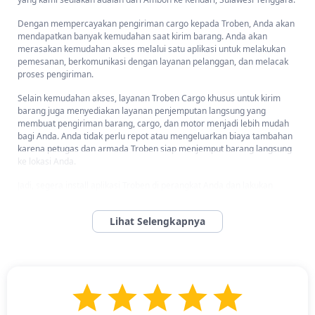
Dengan mempercayakan pengiriman cargo kepada Troben, Anda akan
mendapatkan banyak kemudahan saat kirim barang. Anda akan
merasakan kemudahan akses melalui satu aplikasi untuk melakukan
pemesanan, berkomunikasi dengan layanan pelanggan, dan melacak
proses pengiriman.
Selain kemudahan akses, layanan Troben Cargo khusus untuk kirim
barang juga menyediakan layanan penjemputan langsung yang
membuat pengiriman barang, cargo, dan motor menjadi lebih mudah
bagi Anda. Anda tidak perlu repot atau mengeluarkan biaya tambahan
karena petugas dan armada Troben siap menjemput barang langsung
ke lokasi Anda.
Jadi, segera install aplikasi Troben di perangkat Anda dan lakukan
pengiriman barang melalui kami sekarang! Anda juga bisa
langsung
menghubungi CS
kami.
Kenapa Memilih Jasa Ekspedisi Pengiriman Barang Murah
dari Ambon ke Kendari Dengan Layanan Troben?
Perusahaan logistik & ekspedisi cargo
Troben solusi terbaik untuk
pengiriman barang dari Ambon ke Kendari, menawarkan berbagai
keunggulan yaitu memudahkan serta menguntungkan bagi