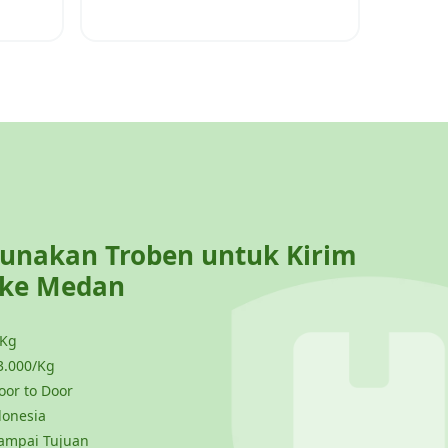
nakan Troben untuk Kirim
 ke
Medan
 Kg
3.000/Kg
or to Door
donesia
ampai Tujuan