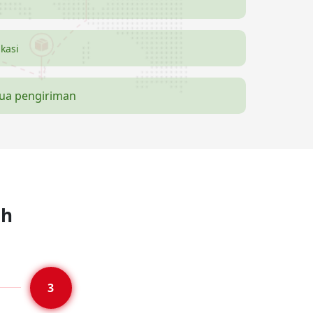
ikasi
mua pengiriman
ah