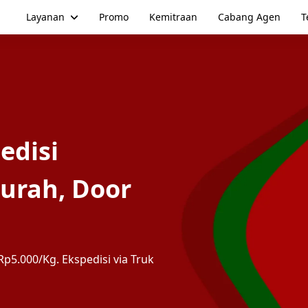
Layanan
Promo
Kemitraan
Cabang Agen
T
edisi
urah, Door
p5.000/Kg. Ekspedisi via Truk