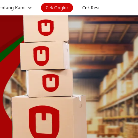
entang Kami
Cek Ongkir
Cek Resi