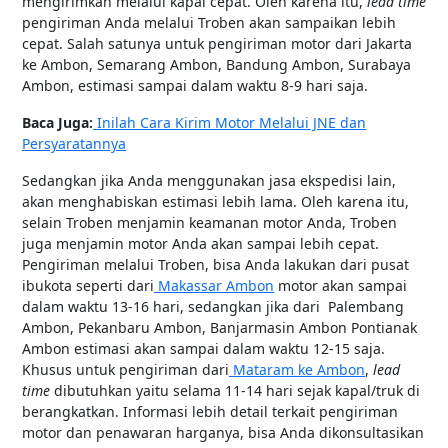
mengirimkan melalui kapal cepat. Oleh karena itu,
lead time
pengiriman Anda melalui Troben akan sampaikan lebih
cepat. Salah satunya untuk pengiriman motor dari Jakarta
ke Ambon, Semarang Ambon, Bandung Ambon, Surabaya
Ambon, estimasi sampai dalam waktu 8-9 hari saja.
Baca Juga:
Inilah Cara Kirim Motor Melalui JNE dan
Persyaratannya
Sedangkan jika Anda menggunakan jasa ekspedisi lain,
akan menghabiskan estimasi lebih lama. Oleh karena itu,
selain Troben menjamin keamanan motor Anda, Troben
juga menjamin motor Anda akan sampai lebih cepat.
Pengiriman melalui Troben, bisa Anda lakukan dari pusat
ibukota seperti dari
Makassar Ambon
motor akan sampai
dalam waktu 13-16 hari, sedangkan jika dari Palembang
Ambon, Pekanbaru Ambon, Banjarmasin Ambon Pontianak
Ambon estimasi akan sampai dalam waktu 12-15 saja.
Khusus untuk pengiriman dari
Mataram ke Ambon
,
lead
time
dibutuhkan yaitu selama 11-14 hari sejak kapal/truk di
berangkatkan. Informasi lebih detail terkait pengiriman
motor dan penawaran harganya, bisa Anda dikonsultasikan