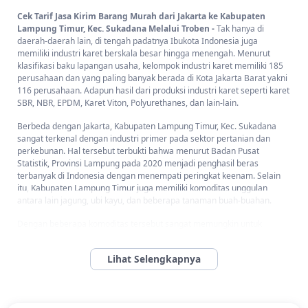
Cek Tarif Jasa Kirim Barang Murah dari Jakarta ke Kabupaten
Lampung Timur, Kec. Sukadana Melalui Troben -
Tak hanya di
daerah-daerah lain, di tengah padatnya Ibukota Indonesia juga
memiliki industri karet berskala besar hingga menengah. Menurut
klasifikasi baku lapangan usaha, kelompok industri karet memiliki 185
perusahaan dan yang paling banyak berada di Kota Jakarta Barat yakni
116 perusahaan. Adapun hasil dari produksi industri karet seperti karet
SBR, NBR, EPDM, Karet Viton, Polyurethanes, dan lain-lain.
Berbeda dengan Jakarta, Kabupaten Lampung Timur, Kec. Sukadana
sangat terkenal dengan industri primer pada sektor pertanian dan
perkebunan. Hal tersebut terbukti bahwa menurut Badan Pusat
Statistik, Provinsi Lampung pada 2020 menjadi penghasil beras
terbanyak di Indonesia dengan menempati peringkat keenam. Selain
itu, Kabupaten Lampung Timur juga memiliki komoditas unggulan
antara lain jagung, ubi kayu, dan beberapa tanaman buah-buahan.
Dengan beberapa komoditas tersebut sangat memungkin untuk
melakukan pengiriman hasil produksinya ke luar kota dan luar pulau
untuk meningkatkan taraf perekonomian daerah setempat. Maka,
Troben hadir sebagai solusi untuk Anda yang ingin mengirimkan
barang dengan ongkir yang murah dan proses yang mudah ke seluruh
Indonesia. Selain itu, Anda bisa mengirimkan barang dari Jakarta ke
Kabupaten Lampung Timur, Kec. Sukadana dengan ongkos kirim yang