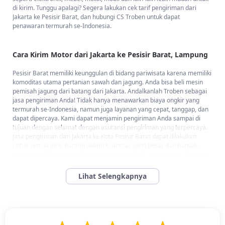
di kirim. Tunggu apalagi? Segera lakukan cek tarif pengiriman dari
Jakarta ke Pesisir Barat, dan hubungi CS Troben untuk dapat
penawaran termurah se-Indonesia.
Cara Kirim Motor dari Jakarta ke Pesisir Barat, Lampung
Pesisir Barat memiliki keunggulan di bidang pariwisata karena memiliki
komoditas utama pertanian sawah dan jagung. Anda bisa beli mesin
pemisah jagung dari batang dari Jakarta. Andalkanlah Troben sebagai
jasa pengiriman Anda! Tidak hanya menawarkan biaya ongkir yang
termurah se-Indonesia, namun juga layanan yang cepat, tanggap, dan
dapat dipercaya. Kami dapat menjamin pengiriman Anda sampai di
tujuan dengan selamat dengan asuransi pengiriman yang terpercaya.
Jasa pengiriman dari Jakarta ke Kota Pesisir Barat dapat dilakukan
untuk semua jenis barang dalam kuantitas yang besar dan banyak
mulai dari 10 kg, mulai dari mobil, motor, mebel, mesin berat, dan lain-
lain. Service door-to-door Troben juga siap menjemput barang Anda
dari manapun dan kapanpun juga. Jangan menunda lagi, segera
hubungi CS Troben untuk mendapatkan penawaran harga yang
kompetitif dari Jakarta ke Pesisir Barat. Cek ongkir dari Jakarta ke
Pesisir Barat sekarang!
Percayakan kebutuhan logistik Anda kepada Troben — mitra