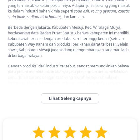
yang termasuk ke kelompok lainnya. Adapun jenis barang yang masuk
ke dalam industri bahan kimia seperti
soda ash, roving gypsum, caustic
soda flake, sodium bicarbonate,
dan lain-lain.
Berbeda dengan Jakarta, Kabupaten Mesuji, Kec. Wiralaga Mulya,
berdasarkan data Badan Pusat Statistik bahwa kabupaten ini memiliki
kebun sawit terluas dengan produksi karet tertinggi kedua (setelah
Kabupaten Way Kanan) dan produksi perikanan darat terbesar. Selain
sawit, Kabupaten Mesuji juga sedang mengembangkan tanaman lada
di berbagai wilayah.
Dengan produksi dari industri tersebut, sangat memungkinkan bahwa
para petani membutuhkan adanya jasa pengiriman untuk melakukan
pengiriman barang dengan tarif yang murah ke seluruh wilayah
Indonesia. Maka, Troben hadir sebagai solusi bagi Anda yang ingin
barang-barang dari satu kota ke kota lain dengan mudah dan murah.
Selain itu, Anda bisa mengirimkan barang dari Jakarta ke Kabupaten
Mesuji, Kec. Wiralaga Mulya dengan ongkos kirim yang murah.
Jasa Kirim Paket Sambal Ikan Peda dari Kabupaten Mesuji, Kec.
Wiralaga Mulya ke Jakarta
Tidak hanya kopi dan souvenir yang bisa Anda beli sebagai oleh-oleh
dari Provinsi Lampung. Anda juga bisa mendapatkan sambal khas
Lampung untuk dibawa pulang. Diketahui bahwa sambal ini banyak