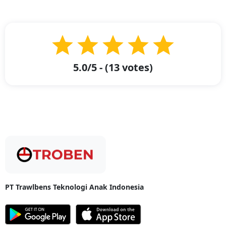
memungkinkan adanya peningkatan pula dalam hal pengiriman
barang. Oleh karena itu, diperlukan adanya jasa pengiriman yang dapat
membantu dan memudahkan pengiriman produk ke seluruh wilayah
Indonesia. Kini telah hadir layanan paket Troben yang dapat membantu
pengiriman paket barang dengan mudah dan murah ke berbagai
daerah di Indonesia. Diantaranya Anda bisa mengirimkan barang dari
Jakarta ke Kabupaten Labuhanbatu Selatan, Kec. Kota Pinang dengan
ongkos kirim yang murah.
5.0
/5 - (
13
votes)
Simak Cara Order Jasa Pengiriman Barang Murah Melalui
Jasa Ekspedisi Troben
Simak Cara Order Jasa Pengiriman Barang Murah Melalui Jasa
Ekspedisi Troben
- Jasa pengiriman kargo semakin hari semakin
meningkat dan banyak diminati oleh masyarakat Indonesia terlebih
dengan berkembangnya industri logistik. Kehadiran jasa pengiriman
memudahkan kebutuhan pengiriman barang. Kini Troben merupakan
perusahaan jasa ekspedisi hadir dalam bentuk aplikasi yang bisa
langsung Anda unduh di
Play Store
atau
App Store
. Kemudian, simak
bagaimana cara memesan pengiriman dari Jakarta ke Kabupaten
PT Trawlbens Teknologi Anak Indonesia
Labuhanbatu Selatan, Kec. Kota Pinang melalui Troben sebagai berikut:
Download Aplikasi Troben: Buka Aplikasi Troben lalu pilih layanan
Troben Cargo