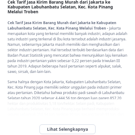
Cek Tarif Jasa Kirim Barang Murah dari Jakarta ke
Kabupaten Labuhanbatu Selatan, Kec. Kota Pinang
Melalui Troben
Cek Tarif Jasa Kirim Barang Murah dari Jakarta ke Kabupaten
Labuhanbatu Selatan, Kec. Kota Pinang Melalui Troben -
Jakarta
merupakan kota yang terkenal memiliki banyak industri, adapun adalah
satu industri yang terkenal di Ibu kota tersebut adalah industri jasanya.
Namun, sebenarnya Jakarta masih memiliki dan menghasilkan dari
sektor industri pertanian. Hal tersebut terbukti berdasarkan data dari
Badan Pusat Statistik yang mencatat bahwa menunjukkan laju kenaikan
pada industri pertanian yakni sebesar 0,22 persen pada triwulan III
tahun 2019. Adapun beberapa hasil pertanian seperti alpukat, salak,
sawo, sirsak, dan lain-lain.
Sama halnya dengan Kota Jakarta, Kabupaten Labuhanbatu Selatan,
Kec. Kota Pinang juga memiliki sektor unggulan pada industri primer
atau pertanian. Diketahui bahwa produksi padi sawah di Labuhanbatu
Selatan tahun 2020 sebesar 4.444,56 ton dengan luas panen 857,20
hektar dan produktivitas 5,18 ton/hektar. Selain padi, Kabupaten
Labuhanbatu Selatan, Kec. Kota Pinang juga berhasil memproduksi
jagung sebanyak 250,94 ton, kedelai 30 ton, kacang tanah 88 ton, dan
lain sebagainya.
Dengan meningkatnya hasil dari produksi-produksi tersebut,