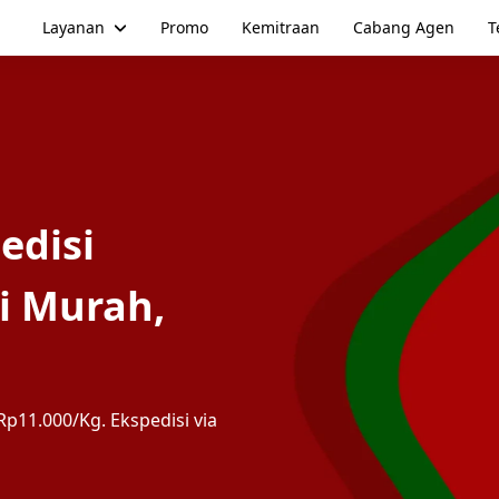
Layanan
Promo
Kemitraan
Cabang Agen
T
edisi
i Murah,
p11.000/Kg. Ekspedisi via