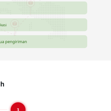
ikasi
mua pengiriman
ah