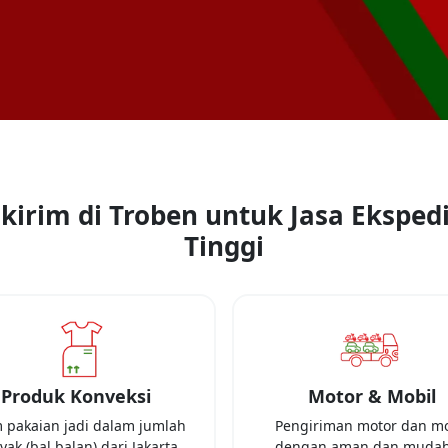
kirim di Troben untuk Jasa Ekspedi
Tinggi
Produk Konveksi
Motor & Mobil
m pakaian jadi dalam jumlah
Pengiriman motor dan mo
yak (bal balan) dari
Jakarta
dengan aman dan mudah