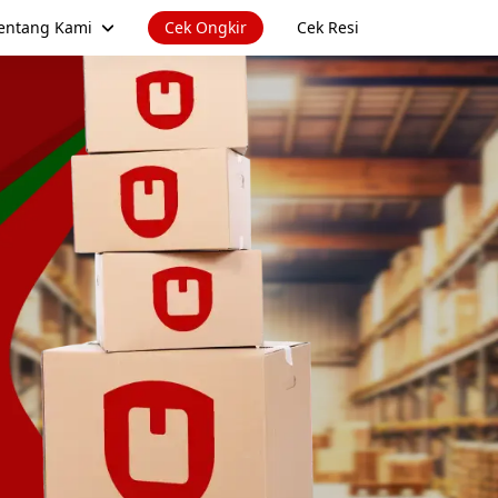
entang Kami
Cek Ongkir
Cek Resi