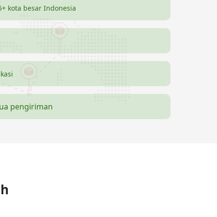
5+ kota besar Indonesia
ikasi
mua pengiriman
ah