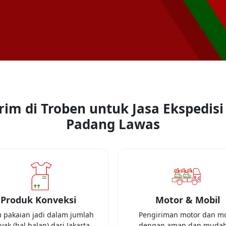
rim di Troben untuk Jasa Ekspedisi
Padang Lawas
Produk Konveksi
Motor & Mobil
m pakaian jadi dalam jumlah
Pengiriman motor dan mo
yak (bal balan) dari
Jakarta
dengan aman dan mudah