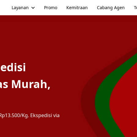
Layanan
Promo
Kemitraan
Cabang Agen
T
edisi
as Murah,
p13.500/Kg. Ekspedisi via