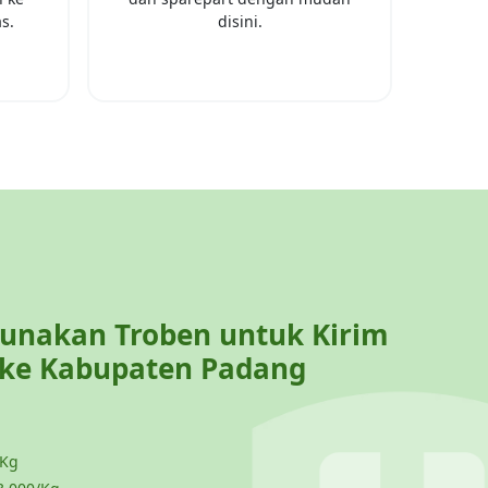
as
.
disini.
nakan Troben untuk Kirim
 ke
Kabupaten Padang
 Kg