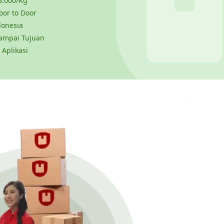
3.000/Kg
or to Door
donesia
ampai Tujuan
 Aplikasi