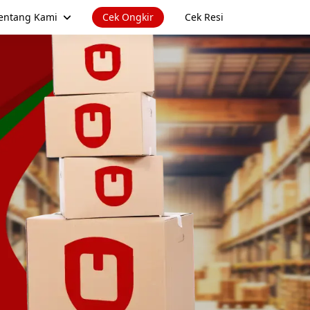
entang Kami
Cek Ongkir
Cek Resi