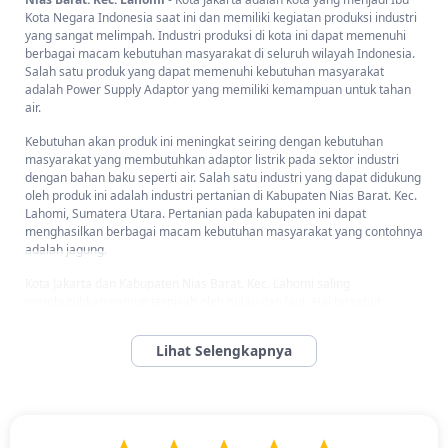
Kota Negara Indonesia saat ini dan memiliki kegiatan produksi industri
yang sangat melimpah. Industri produksi di kota ini dapat memenuhi
berbagai macam kebutuhan masyarakat di seluruh wilayah Indonesia.
Salah satu produk yang dapat memenuhi kebutuhan masyarakat
adalah Power Supply Adaptor yang memiliki kemampuan untuk tahan
air.
Kebutuhan akan produk ini meningkat seiring dengan kebutuhan
masyarakat yang membutuhkan adaptor listrik pada sektor industri
dengan bahan baku seperti air. Salah satu industri yang dapat didukung
oleh produk ini adalah industri pertanian di Kabupaten Nias Barat. Kec.
Lahomi, Sumatera Utara. Pertanian pada kabupaten ini dapat
menghasilkan berbagai macam kebutuhan masyarakat yang contohnya
adalah jagung.
Kota Jakarta dan Kabupaten Nias Barat. Kec. Lahomi saling
membutuhkan namun terpisah oleh pulau dan laut. Hal tersebut
menyebabkan dibutuhkan penyedia layanan jasa pengiriman barang
yang dapat melakukan ekspedisi ke berbagai wilayah di Indonesia. Kini
telah hadir layanan Troben Cargo yang bisa membantu pengiriman
paket komoditas dari pusat ibu kota ke seluruh wilayah. Diantaranya
Anda bisa mengirimkan barang dari Jakarta ke Kabupaten Nias Barat.
Kec. Lahomi.