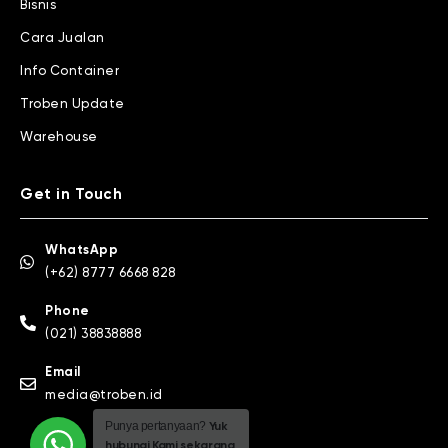
Bisnis
Cara Jualan
Info Container
Troben Update
Warehouse
Get in Touch
WhatsApp
(+62) 8777 6668 828
Phone
(021) 38838888
Email
media@troben.id
Punya pertanyaan?
Yuk
hubungi Kami sekarang